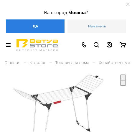
Ваш город
Москва
?
Да
Изменить
–
–
–
Главная
Каталог
Товары для дома
Хозяйственные 