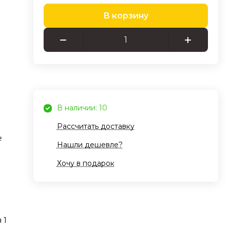
В корзину
а для
ляют
В наличии: 10
Рассчитать доставку
 с
е
рует
Нашли дешевле?
шки,
Хочу в подарок
лка
яжки
е
 1