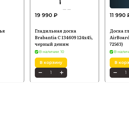
19 990 ₽
11 990 
ья
Гладильная доска
Доска гл
Brabantia C 134609 124x45,
AirBoard
черный деним
72563)
В наличии: 10
В налич
В корзину
В кор