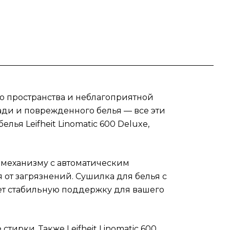
Эта
ое
ic
а
го пространства и неблагоприятной
и
ди и поврежденного белья — все эти
цесс
ья Leifheit Linomatic 600 Deluxe,
t
ким и
и механизму с автоматическим
 от загрязнений. Сушилка для белья с
ет стабильную поддержку для вашего
ирки. Также Leifheit Linomatic 600