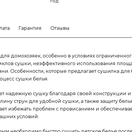
отличным выбором для домашних условий.
год
сушилка подходит для семей с детьми,
которым необходимо быстро сушить детск
белье после стирки. Также Leifheit Linomat
лата
Гарантия
Отзывы
600 Deluxe будет полезна для владельцев
квартир, где место ограничено. Важно
отметить, что данный продукт помогает
сократить время, необходимое для сушки, 
 для домохозяек, особенно в условиях ограниченно
также сохраняет весь ворс и текстуру ткан
иклов сушки, неэффективного использования площа
благодаря бережному уходу.
Улучшите про
и. Особенности, которые предлагает сушилка для бел
сушки благодаря сушилке для белья Leifhei
Linomatic 600 Deluxe и наслаждайтесь лег
оцесс сушки белья.
эффективным уходом за вашим бельем!
вает надежную сушку благодаря своей конструкции 
ину струн для удобной сушки, а также защиту белья
ает избежать проблем с провисанием и обеспечива
машних условий.
ым необходимо быстро сушить детское белье после ст