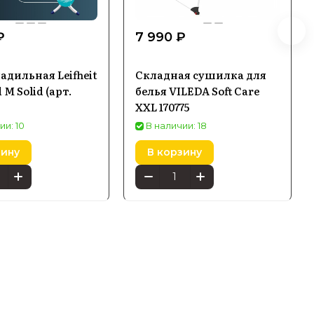
₽
7 990 ₽
адильная Leifheit
Складная сушилка для
 M Solid (арт.
белья VILEDA Soft Care
XXL 170775
ии: 10
В наличии: 18
зину
В корзину