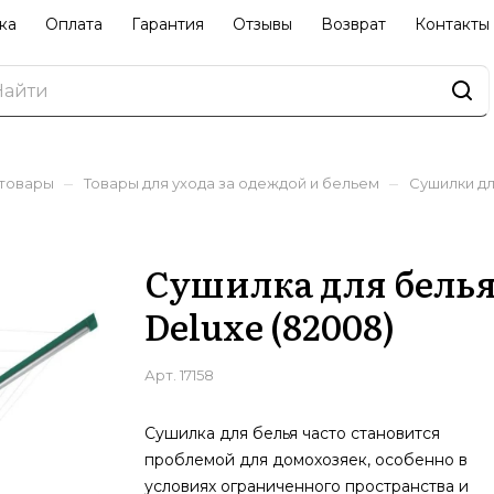
ка
Оплата
Гарантия
Отзывы
Возврат
Контакты
–
–
 товары
Товары для ухода за одеждой и бельем
Сушилки дл
Сушилка для белья 
Deluxe (82008)
Арт.
17158
Сушилка для белья часто становится
проблемой для домохозяек, особенно в
условиях ограниченного пространства и