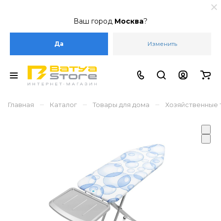
Ваш город
Москва
?
Да
Изменить
–
–
–
Главная
Каталог
Товары для дома
Хозяйственные 