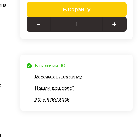
ина
В корзину
ельно
для
ит
В наличии: 10
Рассчитать доставку
е
Нашли дешевле?
 с
Хочу в подарок
е
 1