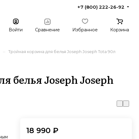
+7 (800) 222-26-92
Войти
Сравнение
Избранное
Корзина
–
Тройная корзина для белья Joseph Joseph Tota 90л
я белья Joseph Joseph
18 990 ₽
чным