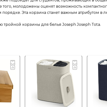
 также подойдёт для студентов, проживающих в обще
е того, молодожены оценят возможность компактно
 порядке. Эта корзина станет важным атрибутом в 
 тройной корзины для белья Joseph Joseph Tota.