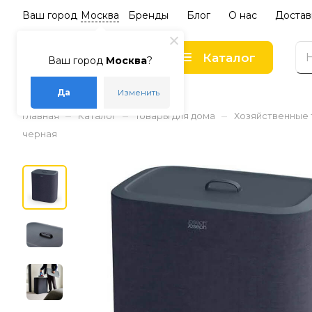
Ваш город
Москва
Бренды
Блог
О нас
Достав
Каталог
Ваш город
Москва
?
Да
Изменить
–
–
–
Главная
Каталог
Товары для дома
Хозяйственные
черная