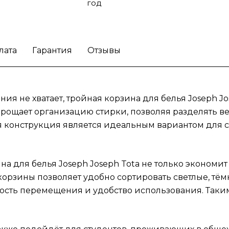
подойдёт для студентов, проживающих в
год
общежитиях, где важно эффективно
использовать ограниченное пространство.
Кроме того, молодожены оценят возможно
компактного хранения вещей в своей ново
лата
Гарантия
Отзывы
квартире, сохраняя наборы одежды в
идеальном порядке. Эта корзина станет
важным атрибутом в любом доме.
Позаботь
ения не хватает, тройная корзина для белья Joseph 
о порядке в вашем доме с помощью тройн
корзины для белья Joseph Joseph Tota.
прощает организацию стирки, позволяя разделять ве
я конструкция является идеальным вариантом для с
а для белья Joseph Joseph Tota не только экономит
орзины позволяет удобно сортировать светлые, тё
сть перемещения и удобство использования. Таким