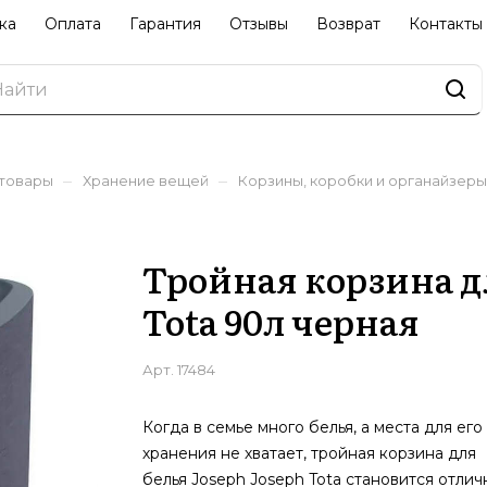
ка
Оплата
Гарантия
Отзывы
Возврат
Контакты
–
–
 товары
Хранение вещей
Корзины, коробки и органайзеры
Тройная корзина дл
Tota 90л черная
Арт.
17484
Когда в семье много белья, а места для его
хранения не хватает, тройная корзина для
белья Joseph Joseph Tota становится отли