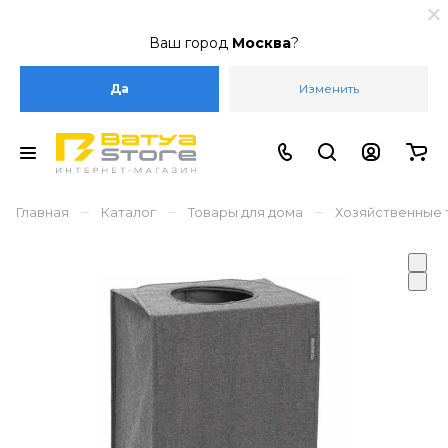
Ваш город
Москва
?
Да
Изменить
–
–
–
Главная
Каталог
Товары для дома
Хозяйственные 