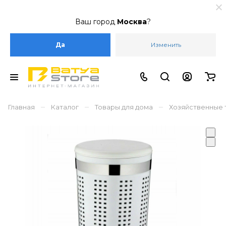
Ваш город
Москва
?
Да
Изменить
–
–
–
Главная
Каталог
Товары для дома
Хозяйственные 