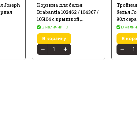
я Joseph
Корзина для белья
Тройная
черная
Brabantia 102462 / 104367 /
белья Jo
105104 с крышкой,
90л сера
60х30х70 см, белый/
В наличии: 10
В налич
оранжевый
В корзину
В кор