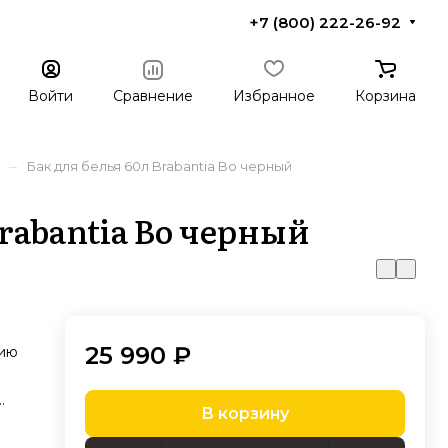
+7 (800) 222-26-92
Войти
Сравнение
Избранное
Корзина
–
Бак для белья 60л Brabantia Bo черный
Brabantia Bo черный
25 990 ₽
нию
В корзину
 в