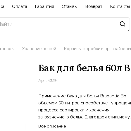
ка
Оплата
Гарантия
Отзывы
Возврат
Контакты
–
–
 товары
Хранение вещей
Корзины, коробки и органайзеры
Бак для белья 60л 
Арт.
4359
Применение бака для белья Brabantia Bo
объемом 60 литров способствует упроще
процесса сортировки и хранения
загрязненного белья. Благодаря стильному
черному дизайну, этот контейнер впишется
Все описание