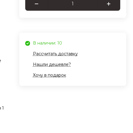
м
ится
жать
гко
шки,
В наличии: 10
0
Рассчитать доставку
нтом
е
ает
Нашли дешевле?
Хочу в подарок
о
одит
 1
т