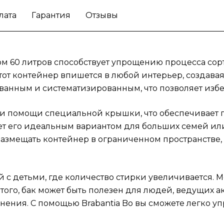
людей, ведущих активный образ жизни и
лата
Гарантия
Отзывы
нуждающихся в системном подходе к
организации стирки и хранения. С помощь
Brabantia Bo вы сможете легко управлять
стиркой и поддерживать порядок в своем
ом 60 литров способствует упрощению процесса сор
доме.
Начните контролировать процесс ст
тот контейнер впишется в любой интерьер, создава
системно с баком для белья Brabantia Bo.
ванным и систематизированным, что позволяет избеж
 при помощи специальной крышки, что обеспечивает 
ет его идеальным вариантом для больших семей или
размещать контейнер в ограниченном пространстве,
й с детьми, где количество стирки увеличивается. 
того, бак может быть полезен для людей, ведущих 
нения. С помощью Brabantia Bo вы сможете легко у