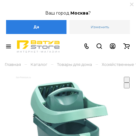
Ваш город
Москва
?
Да
Изменить
–
–
–
Главная
Каталог
Товары для дома
Хозяйственные 