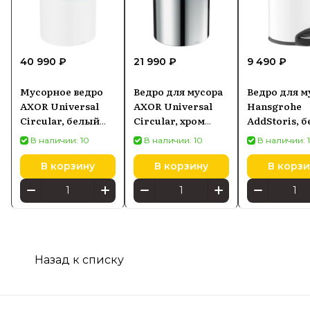
40 990 ₽
21 990 ₽
9 490 ₽
Мусорное ведро
Ведро для мусора
Ведро для м
AXOR Universal
AXOR Universal
Hansgrohe
Circular, белый
Circular, хром
AddStoris, 
матовый 42872700
42872000
матовый 417
В наличии: 10
В наличии: 10
В наличии: 
В корзину
В корзину
В корзи
Назад к списку