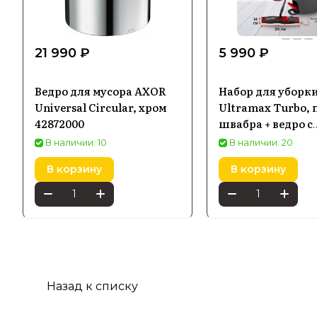
21 990 ₽
5 990 ₽
Ведро для мусора AXOR
Набор для уборки
Universal Circular, хром
Ultramax Turbo, 
42872000
швабра + ведро с
отжимом-центр
В наличии: 10
В наличии: 20
В корзину
В корзину
Назад к списку