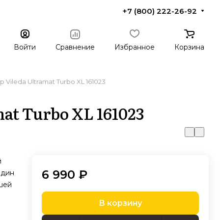
+7 (800) 222-26-92
Войти
Сравнение
Избранное
Корзина
 Vileda Ultramat Turbo XL 161023
at Turbo XL 161023
й
6 990 ₽
один
шей
В корзину
ства