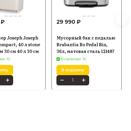
 ₽
29 990 ₽
ер Joseph Joseph
Мусорный бак с педалью
mpact, 40 л stone
Brabantia Bo Pedal Bin,
 см 30 см 40 л 30 см
36л, матовая сталь 121487
ии: 10
В наличии: 10
зину
В корзину