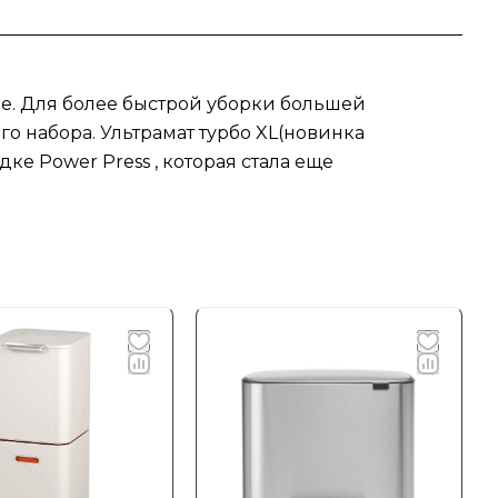
е. Для более быстрой уборки большей
о набора. Ультрамат турбо XL(новинка
е Power Press , которая стала еще