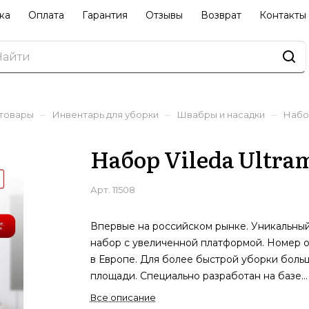
ка
Оплата
Гарантия
Отзывы
Возврат
Контакты
–
–
–
 товары
Инвентарь для уборки
Швабры и насадки
Набор
Набор Vileda Ultram
Арт.
11508
Впервые на российском рынке. Уникальны
набор с увеличенной платформой. Номер 
в Европе. Для более быстрой уборки боль
площади. Специально разработан на базе
легендарной швабры ультрамат. Преимуще
Все описание