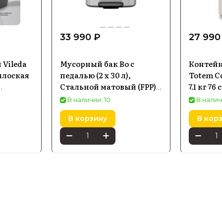
33 990 ₽
27 990
 Vileda
Мусорный бак Bo с
Контейн
плоская
педалью (2 x 30 л),
Totem Co
Стальной матовый (FPP)
7.1 кг 76
ифуга
Brabantia
В наличии: 10
В налич
В корзину
В кор