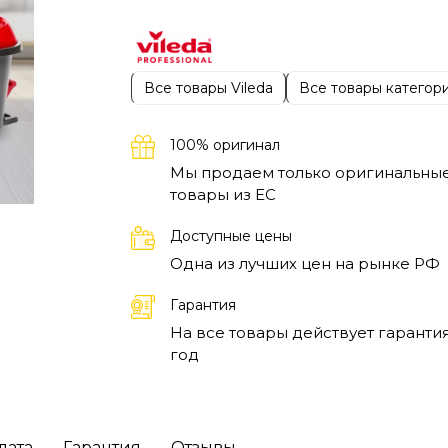
уникального набора. Ультрамат турбо
XL(новинка в Европе). Швабра обеспечива
оптимальный отжим благодаря специально
запатентованной насадке Power Press ,
Все товары Vileda
Все товары категор
которая стала еще больше;
100% оригинал
Мы продаем только оригинальны
товары из EC
Доступные цены
Одна из лучших цен на рынке РФ
Гарантия
На все товары действует гарантия
год
лата
Гарантия
Отзывы