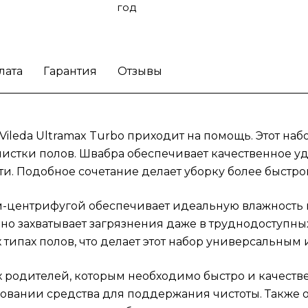
год
родителей, которым необходимо быстро и
качественно убрать детскую комнату, так и
пожилых людей, которые ищут легкие в
использовании средства для поддержания
лата
Гарантия
Отзывы
чистоты. Также он будет интересен
владельцам домашних животных, страдаю
от шерсти и грязи, оставляемых
любимцами.
Обеспечьте блестящую чистоту
Vileda Ultramax Turbo приходит на помощь. Этот на
набором для уборки Vileda Ultramax Turbo!
истки полов. Швабра обеспечивает качественное уд
и. Подобное сочетание делает уборку более быстро
ом-центрифугой обеспечивает идеальную влажность 
о захватывает загрязнения даже в труднодоступны
типах полов, что делает этот набор универсальным
х родителей, которым необходимо быстро и качестве
овании средства для поддержания чистоты. Также 