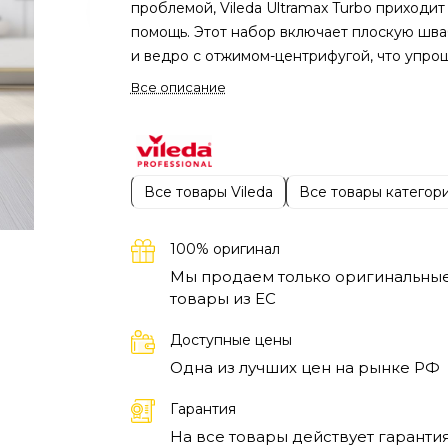
проблемой, Vileda Ultramax Turbo приходит
помощь. Этот набор включает плоскую шв
и ведро с отжимом-центрифугой, что упро
процесс очистки полов. Швабра обеспечи
Все описание
качественное удаление грязи и пыли, а от
позволяет избежать лишней влаги на
поверхности. Подобное сочетание делает
уборку более быстрой и удобной.
Плоская
Все товары Vileda
Все товары категор
швабра Vileda Ultramax Turbo с отжимом-
центрифугой обеспечивает идеальную
влажность при уборке. Благодаря
100% оригинал
высококачественным материалам, она
Мы продаем только оригинальны
эффективно захватывает загрязнения даже
товары из EC
труднодоступных местах. Другие
Доступные цены
преимущества включают возможность
Одна из лучших цен на рынке РФ
использования на любых типах полов, что
делает этот набор универсальным
Гарантия
инструментом для домашнего обихода.
Это
На все товары действует гарантия
набор для уборки подойдет как для занят