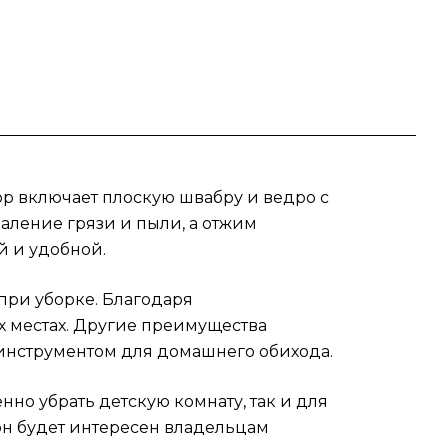
 для
щим
 с
бор включает плоскую швабру и ведро с
аление грязи и пыли, а отжим
й и удобной.
при уборке. Благодаря
х местах. Другие преимущества
 инструментом для домашнего обихода.
нно убрать детскую комнату, так и для
он будет интересен владельцам