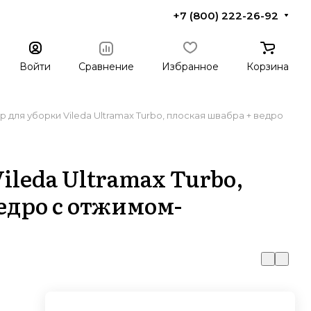
+7 (800) 222-26-92
Войти
Сравнение
Избранное
Корзина
 для уборки Vileda Ultramax Turbo, плоская швабра + ведро
ileda Ultramax Turbo,
едро с отжимом-