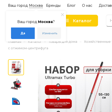
Ваш город
Москва
Бренды
Блог
О нас
Достав
Каталог
Ваш город
Москва
?
Да
Изменить
–
–
–
Главная
Каталог
Товары для дома
Хозяйственные
с отжимом-центрифуга