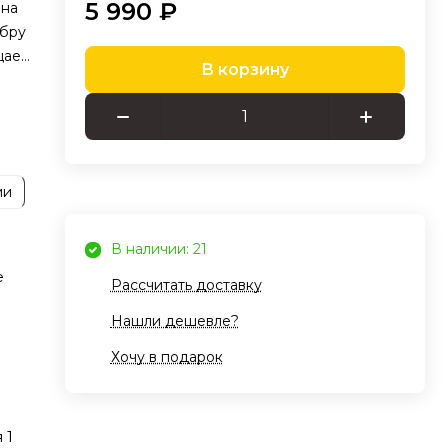
5 990 ₽
 на
абру
щает
В корзину
вает
жим
ии
В наличии: 21
е
Рассчитать доставку
 в
Нашли дешевле?
Хочу в подарок
т
 1
ых