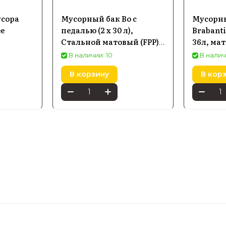
усора
Мусорный бак Bo с
Мусорны
ee
педалью (2 x 30 л),
Brabanti
Стальной матовый (FPP)
36л, мат
Brabantia
В наличии: 10
В налич
В корзину
В кор