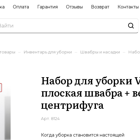
ка
Оплата
Гарантия
Отзывы
Возврат
Контакты
–
–
–
 товары
Инвентарь для уборки
Швабры и насадки
Набор
Набор для уборки V
плоская швабра + в
центрифуга
Арт.
8124
Когда уборка становится настоящей