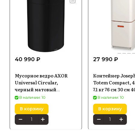
40 990 ₽
27 990 ₽
Мусорное ведро AXOR
Контейнер Joseph
Universal Circular,
Totem Compact, 40
черный матовый
7.1 кг 76 см 30 см 4
42872670
В наличии: 10
В наличии: 10
В корзину
В корзину