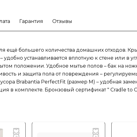
лата
Гарантия
Отзывы
я ещё большего количества домашних отходов. Кр
а – удобно устанавливается вплотную к стене или в 
том положении. Удобное мытье полов – бак на ножк
чивость и защита пола от повреждения – регулируе
ора Brabantia PerfectFit (размер M) – удобная заме
я в комплекте. Бронзовый сертификат " Cradle to Cr