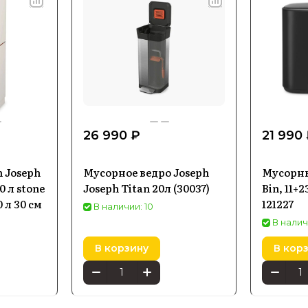
26 990 ₽
21 990
 Joseph
Мусорное ведро Joseph
Мусорны
 л stone
Joseph Titan 20л (30037)
Bin, 11+2
0 л 30 см
121227
В наличии: 10
В налич
В корзину
В кор