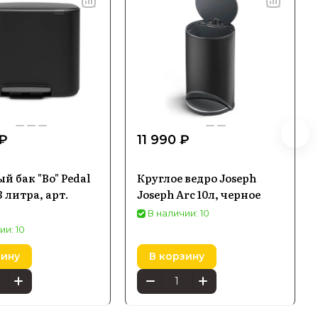
 ₽
11 990 ₽
й бак "Bo" Pedal
Круглое ведро Joseph
3 литра, арт.
Joseph Arc 10л, черное
В наличии: 10
ии: 10
зину
В корзину