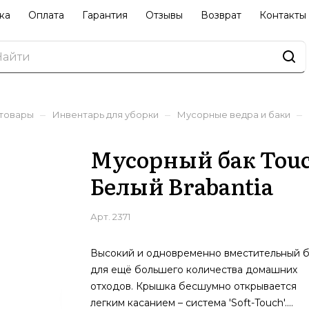
ка
Оплата
Гарантия
Отзывы
Возврат
Контакты
–
–
–
 товары
Инвентарь для уборки
Мусорные ведра и баки
Мусорный бак Touch 
Белый Brabantia
Арт.
2371
Высокий и одновременно вместительный б
для ещё большего количества домашних
отходов. Крышка бесшумно открывается
легким касанием – система 'Soft-Touch'.