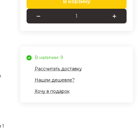
В корзину
и.
стой
ика.
ожки
В наличии: 9
Рассчитать доставку
е
Нашли дешевле?
Хочу в подарок
to
 1