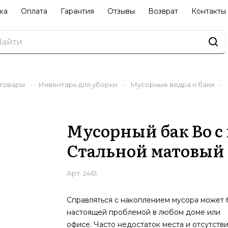
ка
Оплата
Гарантия
Отзывы
Возврат
Контакты
–
–
–
 товары
Инвентарь для уборки
Мусорные ведра и баки
Мусорный бак Bo с п
Стальной матовый (
Арт.
2461
Справляться с накоплением мусора может 
настоящей проблемой в любом доме или
офисе. Часто недостаток места и отсутств