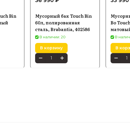
36 990 ₽
33 990
uch Bin
Мусорный бак Touch Bin
Мусорны
елый
60л, полированная
Bo Touch
сталь, Brabantia, 402586
матовый
В наличии: 20
В налич
В корзину
В кор