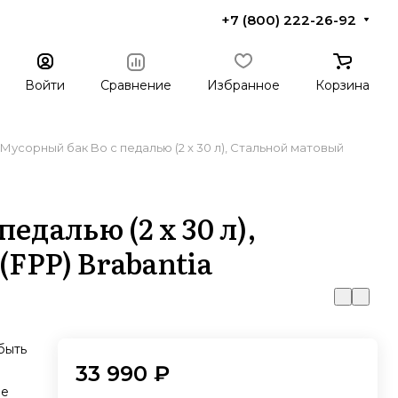
+7 (800) 222-26-92
Войти
Сравнение
Избранное
Корзина
Мусорный бак Bo с педалью (2 x 30 л), Стальной матовый
едалью (2 x 30 л),
FPP) Brabantia
быть
33 990 ₽
ие