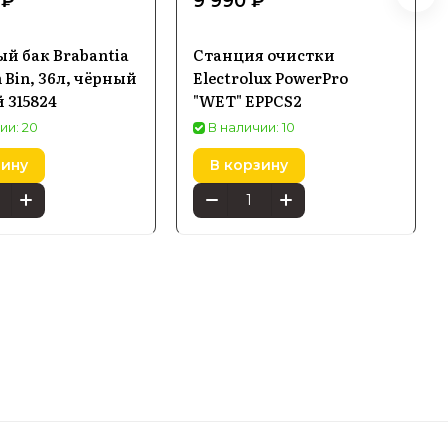
 ₽
9 990 ₽
й бак Brabantia
Станция очистки
 Bin, 36л, чёрный
Electrolux PowerPro
 315824
"WET" EPPCS2
ии: 20
В наличии: 10
зину
В корзину