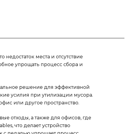
ция
 что
зных
нки
ет
ка
 недостаток места и отсутствие
обное упрощать процесс сбора и
идеальное решение для эффективной
ские усилия при утилизации мусора.
офис или другое пространство.
е отходы, а также для офисов, где
bles, что делает устройство
к с педалью упрощает процесс