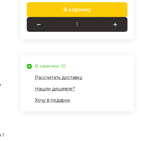
В корзину
ора
0
ля
я
В наличии: 10
а и
Рассчитать доставку
е
Нашли дешевле?
Хочу в подарок
е
етика
 1