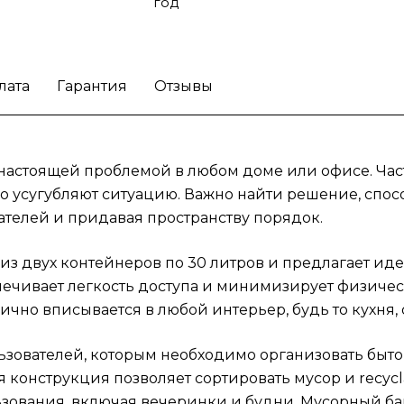
и эргономика. Двухкомпонентная конструк
год
позволяет сортировать мусор и recyclables,
делает устройство функциональным для ра
сценариев использования, включая вечери
лата
Гарантия
Отзывы
и будни. Мусорный бак с педалью упроща
процесс утилизации для семей и
офисов.
Начните контролировать мусорные
потоки системно с помощью мусорного ба
настоящей проблемой в любом доме или офисе. Часто
Bo от Brabantia.
о усугубляют ситуацию. Важно найти решение, спос
ателей и придавая пространству порядок.
т из двух контейнеров по 30 литров и предлагает 
печивает легкость доступа и минимизирует физиче
но вписывается в любой интерьер, будь то кухня, 
зователей, которым необходимо организовать бытовы
конструкция позволяет сортировать мусор и recycla
ования, включая вечеринки и будни. Мусорный ба