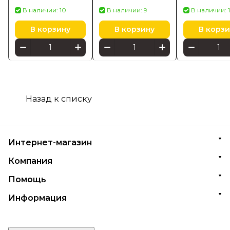
42872000
Brabantia
stone 7.1 кг 
В наличии: 10
В наличии: 9
В наличии: 
см 40 л 30 с
В корзину
В корзину
В корзи
Назад к списку
Интернет-магазин
Компания
Помощь
Информация