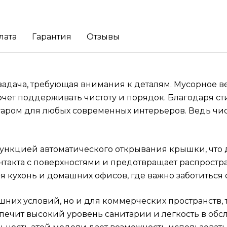
высокий уровень санитарии и легкость в
обслуживании, что особенно важно в
общественных местах. Таким образом,
лата
Гарантия
Отзывы
универсальность этой модели дает
возможность использовать её в различных
сценариях.
Позаботьтесь о своем простран
задача, требующая внимания к деталям. Мусорное вед
с помощью мусорного ведра Joseph Joseph
Titan!
хочет поддерживать чистоту и порядок. Благодаря 
уаром для любых современных интерьеров. Ведь чис
функцией автоматического открывания крышки, что 
нтакта с поверхностями и предотвращает распростр
 кухонь и домашних офисов, где важно заботиться о
шних условий, но и для коммерческих пространств,
печит высокий уровень санитарии и легкость в обс