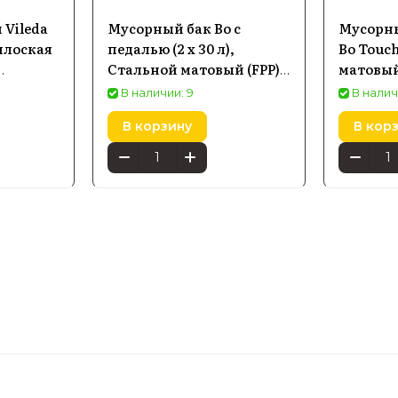
 Vileda
Мусорный бак Bo с
Мусорны
плоская
педалью (2 x 30 л),
Bo Touch
Стальной матовый (FPP)
матовый
ифуга
Brabantia
В наличии: 9
В налич
В корзину
В кор