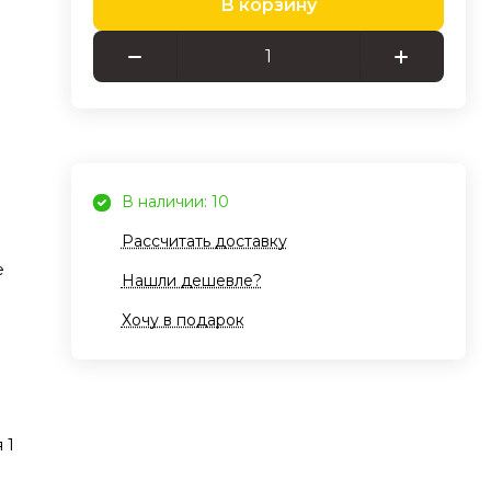
В корзину
ядок.
ным
ект
h
В наличии: 10
Рассчитать доставку
ть
е
т
Нашли дешевле?
Хочу в подарок
чно
где
шних
тв,
 1
то