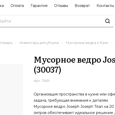
ка
Оплата
Гарантия
Отзывы
Возврат
Контакты
–
–
–
 товары
Инвентарь для уборки
Мусорные ведра и баки
Мусорное ведро Jos
(30037)
Арт.
17491
Организация пространства в кухне или офи
задача, требующая внимания к деталям.
Мусорное ведро Joseph Joseph Titan на 20
литров обеспечивает идеальное решение 