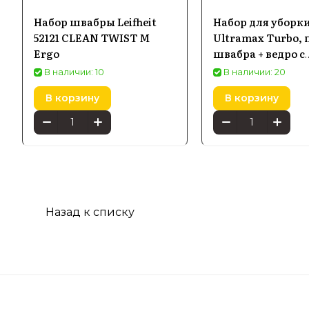
Набор швабры Leifheit
Набор для уборки
52121 CLEAN TWIST M
Ultramax Turbo, 
Ergo
швабра + ведро с
отжимом-центр
В наличии: 10
В наличии: 20
В корзину
В корзину
Назад к списку