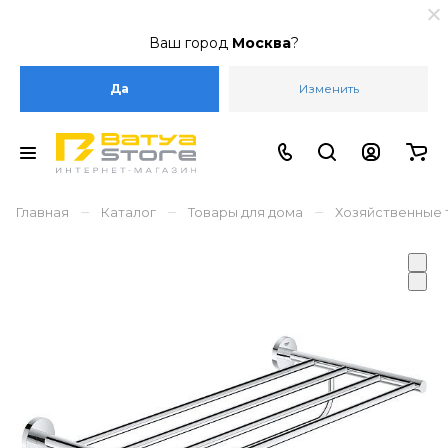
Ваш город
Москва
?
Да
Изменить
–
–
–
Главная
Каталог
Товары для дома
Хозяйственные 