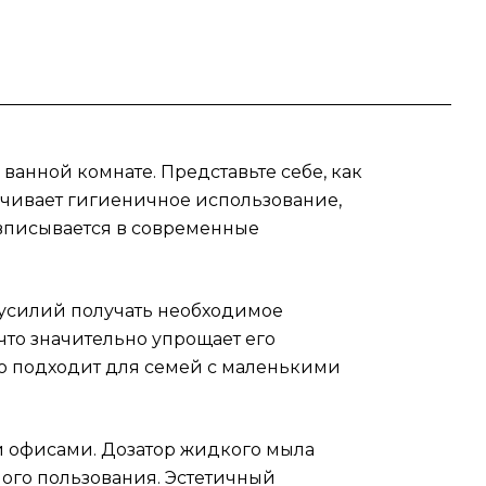
ный
 и
,
ванной комнате. Представьте себе, как
о
ечивает гигиеничное использование,
ать
 вписывается в современные
 усилий получать необходимое
что значительно упрощает его
но подходит для семей с маленькими
и офисами. Дозатор жидкого мыла
ного пользования. Эстетичный