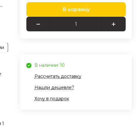
В корзину
о не
ть
ии
В наличии: 10
ый
е
Рассчитать доставку
а.
Нашли дешевле?
ное
Хочу в подарок
так и
ым
 1
нных