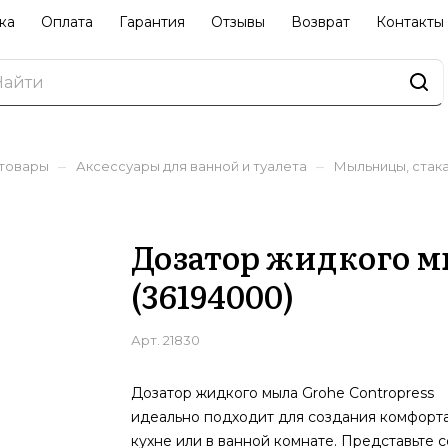
ка
Оплата
Гарантия
Отзывы
Возврат
Контакты
–
–
 товары
Аксессуары для ванной и туалета
Мыльницы, стак
Дозатор жидкого м
(36194000)
Арт.
21830
Дозатор жидкого мыла Grohe Contropress
идеально подходит для создания комфорта
кухне или в ванной комнате. Представьте с