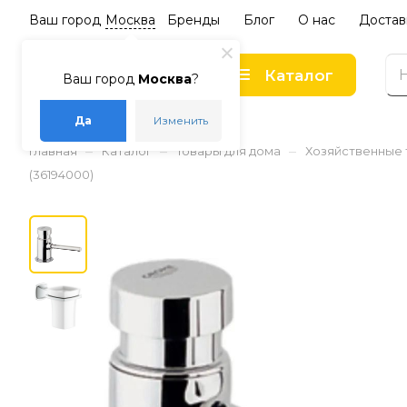
Ваш город
Москва
Бренды
Блог
О нас
Достав
Каталог
Ваш город
Москва
?
Да
Изменить
–
–
–
Главная
Каталог
Товары для дома
Хозяйственные
(36194000)