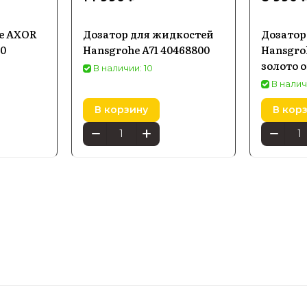
e AXOR
Дозатор для жидкостей
Дозатор
00
Hansgrohe A71 40468800
Hansgroh
золото 
В наличии: 10
полиров
В налич
В корзину
В кор