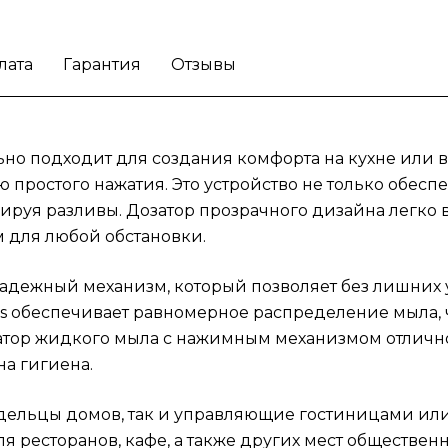
мест, где важна гигиена.
Этот функциональ
аксессуар оценят как владельцы домов, так
управляющие гостиницами или офисами.
лата
Гарантия
Отзывы
Дозатор жидкого мыла Grohe Contropress
станет стильным элементом для ресторанов
кафе, а также других мест общественного
пользования. Эстетичный внешний вид и
но подходит для создания комфорта на кухне или в 
простота в использовании гарантируют, чт
 простого нажатия. Это устройство не только обесп
ваши гости и пользователи будут чувствов
ируя разливы. Дозатор прозрачного дизайна легко
себя комфортно.
Обеспечьте чистоту и
 для любой обстановки.
порядок с дозатором жидкого мыла Grohe
Contropress.
надежный механизм, который позволяет без лишних
ss обеспечивает равномерное распределение мыла, 
Дозатор жидкого мыла с нажимным механизмом отлич
на гигиена.
адельцы домов, так и управляющие гостиницами ил
ля ресторанов, кафе, а также других мест обществен