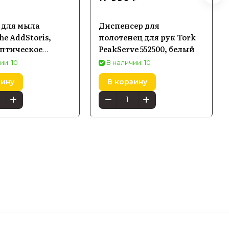
 для мыла
Диспенсер для
e AddStoris,
полотенец для рук Tork
оптическое
PeakServe 552500, белый
анное 41745990
ии: 10
В наличии: 10
зину
В корзину