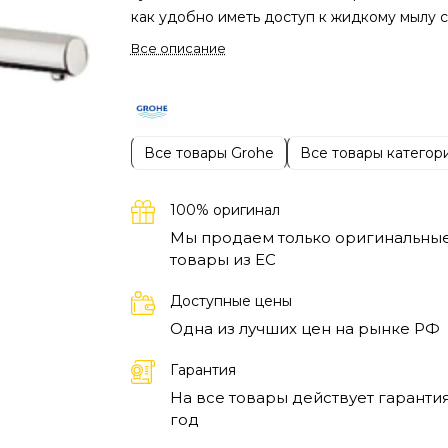
как удобно иметь доступ к жидкому мылу с
помощью простого нажатия. Это устройств
Все описание
только обеспечивает гигиеничное
использование, но и помогает поддержива
порядок, минимизируя разливы. Дозатор
прозрачного дизайна легко вписывается в
Все товары Grohe
Все товары категор
современные интерьеры, что делает его
подходящим выбором для любой
обстановки.
Среди возможностей дозатора
100% оригинал
выделяется его надежный механизм, котор
Мы продаем только оригинальны
позволяет без лишних усилий получать
товары из EC
необходимое количество моющего средств
Доступные цены
Grohe Contropress обеспечивает равномер
Одна из лучших цен на рынке РФ
распределение мыла, что значительно
упрощает его использование как на кухне, 
Гарантия
в ванной. Дозатор жидкого мыла с нажимн
На все товары действует гарантия
механизмом отлично подходит для семей с
год
маленькими детьми, а также для обществе