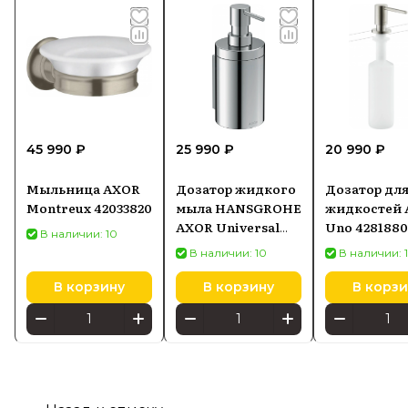
45 990 ₽
25 990 ₽
20 990 ₽
Мыльница AXOR
Дозатор жидкого
Дозатор дл
Montreux 42033820
мыла HANSGROHE
жидкостей
AXOR Universal
Uno 428188
В наличии: 10
Circular, хром
В наличии: 10
В наличии: 
42810000
В корзину
В корзину
В корзи