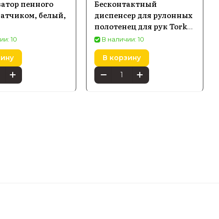
затор пенного
Бесконтактный
датчиком, белый,
диспенсер для рулонных
полотенец для рук Tork
Elevation, белый - 551100
ии: 10
В наличии: 10
зину
В корзину