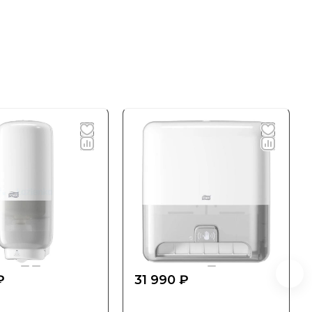
₽
31 990 ₽