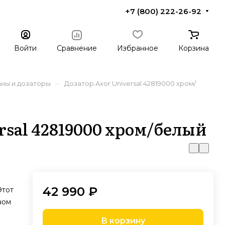
+7 (800) 222-26-92
Войти
Сравнение
Избранное
Корзина
–
аны и дозаторы
Дозатор Axor Universal 42819000 хром/
rsal 42819000 хром/белый
42 990 ₽
Этот
ном
В корзину