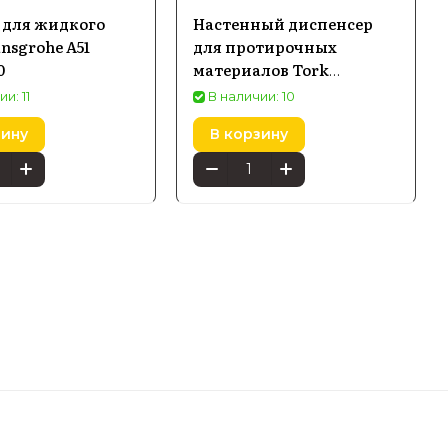
 для жидкого
Настенный диспенсер
nsgrohe A51
для протирочных
0
материалов Tork
Performance в малых
и: 11
В наличии: 10
рулонах, белый и
зину
В корзину
бирюзовый (653000)