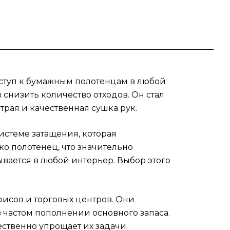
до
оступ к бумажным полотенцам в любой
снизить количество отходов. Он стал
е
рая и качественная сушка рук.
серу
истеме затащения, которая
о полотенец, что значительно
ывается в любой интерьер. Выбор этого
фисов и торговых центров. Они
 частом пополнении основного запаса.
ственно упрощает их задачи.