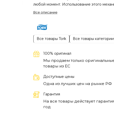
любой момент. Использование этого механ
позволяет значительно сократить потребл
Все описание
полотенец и снизить количество отходов. 
стал важной частью системы гигиеническо
оснащения в общественных помещениях, г
требуется быстрая и качественная сушка р
Все товары Tork
Все товары категории
Tork PeakServe гарантирует бесперебойно
снабжение полотенцами благодаря своей
уникальной системе затащения, которая
100% оригинал
минимизирует вероятность замятия бумаги
Мы продаем только оригинальны
Инновационный дизайн позволяет брать с
товары из EC
несколько полотенец, что значительно
Доступные цены
ускоряет процесс. Кроме того, диспенсер
Одна из лучших цен на рынке РФ
представлен в стильном белом цвете, кото
легко вписывается в любой интерьер. Выб
Гарантия
этого механизма делает санитарные услов
На все товары действует гарантия
более комфортными для всех.
Диспенсеры
год
полотенец подходят для различных