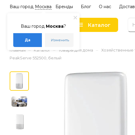
Ваш город
Москва
Бренды
Блог
О нас
Достав
Каталог
Ваш город
Москва
?
Да
Изменить
–
–
–
Главная
Каталог
Товары для дома
Хозяйственные
PeakServe 552500, белый