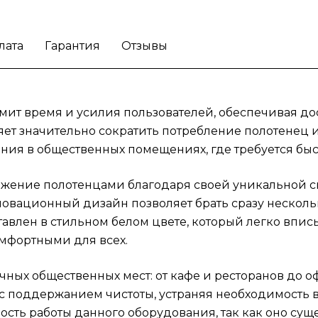
общественных мест: от кафе и ресторанов 
офисов и торговых центров. Они идеально
справляются с задачами, связанными с
лата
Гарантия
Отзывы
поддержанием чистоты, устраняя
необходимость в частом пополнении
основного запаса. Профессиональные
уборщики ценят эффективность работы
мит время и усилия пользователей, обеспечивая д
данного оборудования, так как оно
ет значительно сократить потребление полотенец и 
существенно упрощает их задачи.
Улучшит
ия в общественных помещениях, где требуется быст
обслуживание клиентов благодаря диспен
для полотенец Tork PeakServe!
бжение полотенцами благодаря своей уникальной с
овационный дизайн позволяет брать сразу нескольк
тавлен в стильном белом цвете, который легко впис
омфортными для всех.
ных общественных мест: от кафе и ресторанов до о
с поддержанием чистоты, устраняя необходимость в
ь работы данного оборудования, так как оно суще