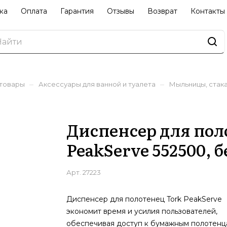
ка
Оплата
Гарантия
Отзывы
Возврат
Контакты
–
–
 товары
Аксессуары для ванной и туалета
Мыльницы, стак
Диспенсер для пол
PeakServe 552500, 
Арт.
27223
Диспенсер для полотенец Tork PeakServe
экономит время и усилия пользователей,
обеспечивая доступ к бумажным полотенц