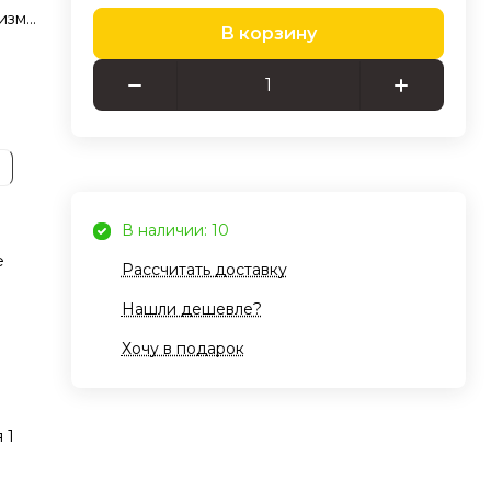
изма
В корзину
ение
Он
го
де
ук.
е
В наличии: 10
.
е
Рассчитать доставку
разу
Нашли дешевле?
Хочу в подарок
рый
ор
ия
 1
 для