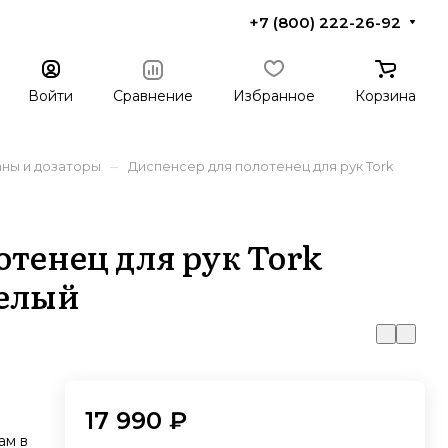
+7 (800) 222-26-92
Войти
Сравнение
Избранное
Корзина
–
аны и дозаторы
Диспенсер для полотенец для рук Tork
отенец для рук Tork
белый
17 990 ₽
ам в