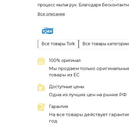
процесс мытья рук. Благодаря бесконтакт
использованию, пользователи могут легко 
Все описание
быстро получить необходимое количество
пены, минимизируя при этом риск
распространения микробов. Это отличное
решение для обеспечения гигиены в
Все товары Tork
Все товары категории
общественных местах, таких как туалеты,
рестораны и офисы.
Применение этого
диспенсера делает его востребованным в
100% оригинал
различных сценариях, например, в медици
Мы продаем только оригинальны
учреждениях, где важна стерильность, или 
товары из EC
учебных заведениях, обеспечивающих
Доступные цены
безопасность детей. Диспенсеры для мыла
Одна из лучших цен на рынке РФ
помогут поддерживать высокий уровень
чистоты, а также обеспечат пользователям
Гарантия
комфорт при использовании. Автоматическ
На все товары действует гарантия
подача мыла способствует экономии
год
расходных материалов и предотвращает их