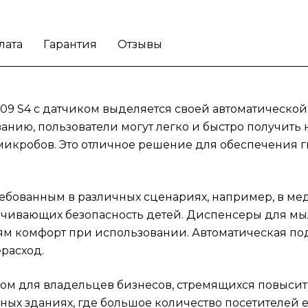
перерасход.
Диспенсер с датчиком станет
идеальным выбором для владельцев бизне
стремящихся повысить стандарты чистоты 
лата
Гарантия
Отзывы
гигиены. Эта модель будет полезна в
ресторанах, кафе и офисных зданиях, где
большое количество посетителей ежедне
требует внимания к личной гигиене.
009 S4 с датчиком выделяется своей автоматическо
Внедрение современных технологий, таких
ванию, пользователи могут легко и быстро получить
бесконтактный ввод, делает использовани
икробов. Это отличное решение для обеспечения ги
диспенсера более удобным и
эффективным.
Позаботьтесь о здоровье
клиентов и сотрудников с помощью
ребованным в различных сценариях, например, в ме
диспенсера для пенного мыла Tork Intuitio
спечивающих безопасность детей. Диспенсеры для м
460009 S4.
елям комфорт при использовании. Автоматическая п
расход.
м для владельцев бизнесов, стремящихся повысить
исных зданиях, где большое количество посетителей