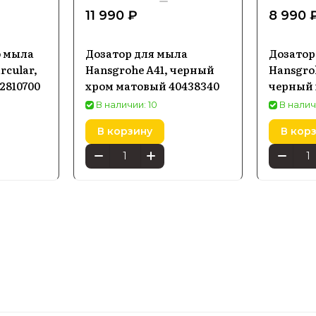
11 990 ₽
8 990 
о мыла
Дозатор для мыла
Дозатор
rcular,
Hansgrohe A41, черный
Hansgroh
2810700
хром матовый 40438340
черный 
41745340
В наличии: 10
В налич
В корзину
В кор