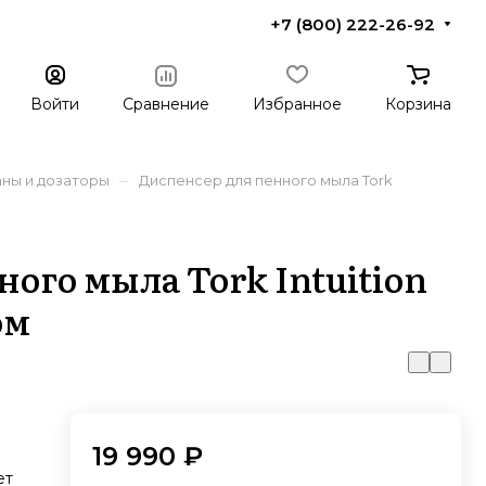
+7 (800) 222-26-92
Войти
Сравнение
Избранное
Корзина
–
аны и дозаторы
Диспенсер для пенного мыла Tork
ого мыла Tork Intuition
ом
19 990 ₽
ет