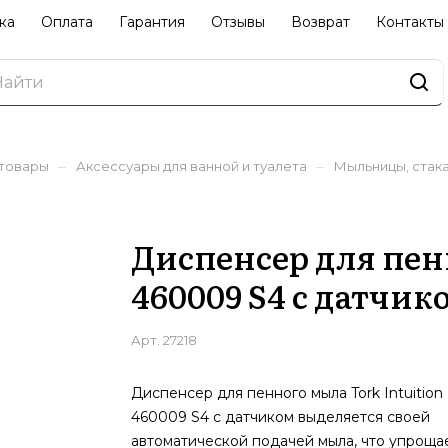
ка
Оплата
Гарантия
Отзывы
Возврат
Контакты
–
–
 товары
Аксессуары для ванной и туалета
Мыльницы, стак
Диспенсер для пенн
460009 S4 с датчик
Арт.
27218
Диспенсер для пенного мыла Tork Intuition
460009 S4 с датчиком выделяется своей
автоматической подачей мыла, что упроща