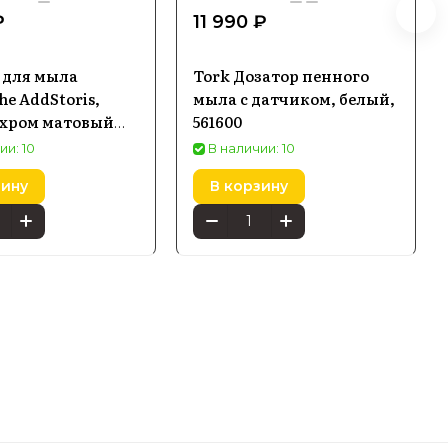
₽
11 990 ₽
 для мыла
Tork Дозатор пенного
e AddStoris,
мыла с датчиком, белый,
хром матовый
561600
ии: 10
В наличии: 10
зину
В корзину