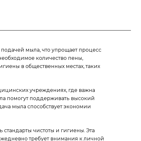
сов,
и
вно
й подачей мыла, что упрощает процесс
 как
 необходимое количество пены,
е
гиены в общественных местах, таких
дицинских учреждениях, где важна
n
ыла помогут поддерживать высокий
одача мыла способствует экономии
 стандарты чистоты и гигиены. Эта
 ежедневно требует внимания к личной