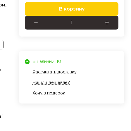
ному
В корзину
и
В наличии: 10
нских
е
Рассчитать доставку
в
Нашли дешевле?
Хочу в подарок
ая
 1