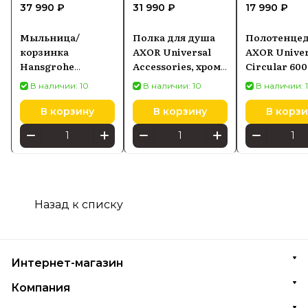
37 990 ₽
31 990 ₽
17 990 ₽
Мыльница/
Полка для душа
Полотенцед
корзинка
AXOR Universal
AXOR Univer
Hansgrohe
Accessories, хром
Circular 600
42065000
42802000
хром 42860
В наличии: 10
В наличии: 10
В наличии: 
В корзину
В корзину
В корзи
Назад к списку
Интернет-магазин
Компания