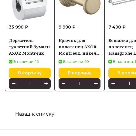
35 990 ₽
9 990 ₽
7 490 ₽
Держатель
Крючок для
Вешалка дл
туалетной бумаги
полотенец AXOR
полотенец
AXOR Montreux
Montreux, никель
Hansgrohe L
42036000
матовый 42137820
41712000
В наличии: 10
В наличии: 10
В наличии: 
В корзину
В корзину
В корзи
Назад к списку