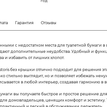
привлекательным для домовладельцев,
год
ценящих комфорт и эстетику. Также, этот
аксессуар будет отличным выбором для
общественных туалетов, где нужен практи
лата
Гарантия
Отзывы
и легкий в обслуживании держатель.
Решит
проблему неразберихи с туалетной бумаго
держателем Hansgrohe Addstoris и придай
вашей ванной комнате стильный вид.
анными с недостатком места для туалетной бумаги в
создают дополнительные неудобства. Удобный и фун
а и избавить от лишних хлопот.
toris без крышки отлично подходит для решения эт
лько стильно выглядит, но и позволяет избежать не
исывается в любой интерьер, создавая гармонию в в
маги вы получаете быстрое и простое решение для
ля домовладельцев, ценящих комфорт и эстетику. Т
 практичный и легкий в обслуживании держатель.