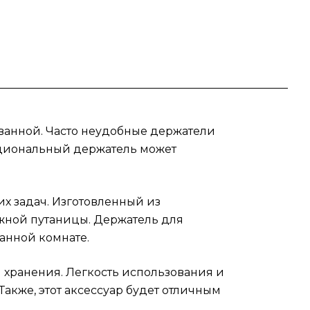
чный
е
й с
те
 ванной. Часто неудобные держатели
кциональный держатель может
их задач. Изготовленный из
нужной путаницы. Держатель для
анной комнате.
 хранения. Легкость использования и
акже, этот аксессуар будет отличным