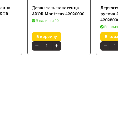
тенца
Держатель полотенца
Держате
AXOR
AXOR Montreux 42020000
рулона 
r
4202800
В наличии: 10
В налич
В корзину
В кор