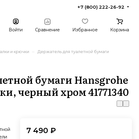
+7 (800) 222-26-92
Войти
Сравнение
Избранное
Корзина
–
алки и крючки
Держатель для туалетной бумаги
летной бумаги Hansgrohe
ки, черный хром 41771340
7 490 ₽
етной
ели