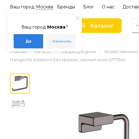
Ваш город
Москва
Бренды
Блог
О нас
Достав
Каталог
Ваш город
Москва
?
Да
Изменить
–
–
–
Главная
Каталог
Товары для дома
Хозяйственные
Hansgrohe Addstoris без крышки, черный хром 41771340