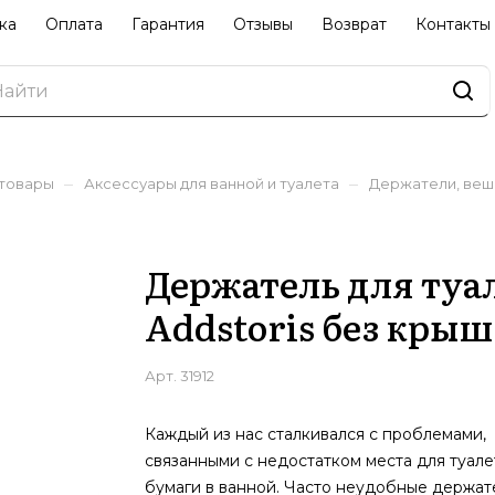
ка
Оплата
Гарантия
Отзывы
Возврат
Контакты
–
–
 товары
Аксессуары для ванной и туалета
Держатели, веш
Держатель для туа
Addstoris без крыш
Арт.
31912
Каждый из нас сталкивался с проблемами,
связанными с недостатком места для туал
бумаги в ванной. Часто неудобные держат