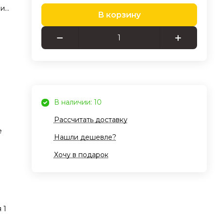
 и
В корзину
жет
в,
В наличии: 10
 но
Рассчитать доставку
е
Нашли дешевле?
Хочу в подарок
я
его
 1