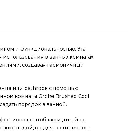
но
ёт
е
айном и функциональностью. Эта
on.
я использования в ванных комнатах.
ешениями, создавая гармоничный
тенца или bathrobe с помощью
нной комнаты Grohe Brushed Cool
создать порядок в ванной.
офессионалов в области дизайна
также подойдёт для гостиничного