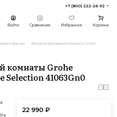
+7 (800) 222-26-92
Войти
Сравнение
Избранное
Корзина
–
алки и крючки
Вешалка для ванной комнаты Grohe
й комнаты Grohe
e Selection 41063Gn0
ed
22 990 ₽
Эта