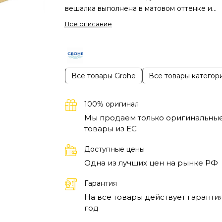
вешалка выполнена в матовом оттенке и
обладает устойчивостью к влаге, что идеа
Все описание
подходит для использования в ванных
комнатах. Уникальная текстура дает
возможность сочетать этот аксессуар с
различными стилистическими решениями,
Все товары Grohe
Все товары категор
создавая гармоничный интерьер.
Эта вешал
обеспечивает удобство в организации
пространства. Вы сможете легко развесить
100% оригинал
полотенца или bathrobe с помощью
Мы продаем только оригинальны
высококачественных креплений, которые н
товары из EC
потеряют свою прочность со временем.
Доступные цены
Вешалка для ванной комнаты Grohe Brush
Одна из лучших цен на рынке РФ
Cool Sunrise Selection станет отличным
дополнением для тех, кто хочет упростить
Гарантия
доступ к аксессуарам и создать порядок в
На все товары действует гарантия
ванной.
Целевая аудитория включает
год
владельцев квартир, заботящихся о эстети