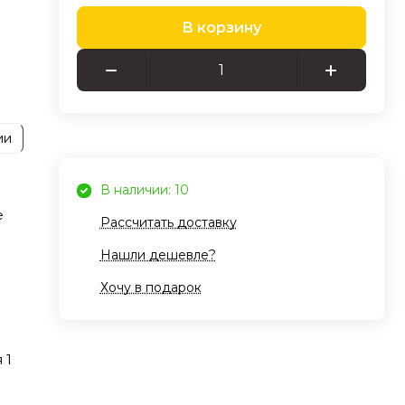
В корзину
льно
ии
ка
В наличии: 10
е
Рассчитать доставку
е
Нашли дешевле?
ed
Хочу в подарок
 1
ке