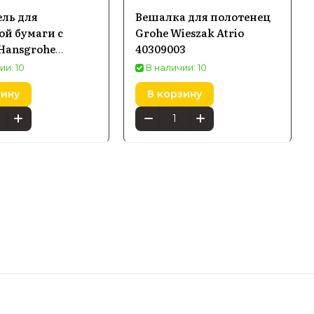
ль для
Вешалка для полотенец
ой бумаги с
Grohe Wieszak Atrio
Hansgrohe
40309003
s, золото 41772990
ии: 10
В наличии: 10
зину
В корзину