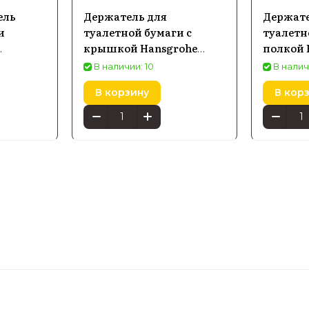
ель
Держатель для
Держате
и
туалетной бумаги с
туалетн
крышкой Hansgrohe
полкой 
,
AddStoris, черный
Addstori
В наличии: 10
В налич
матовый 41753670
В корзину
В кор