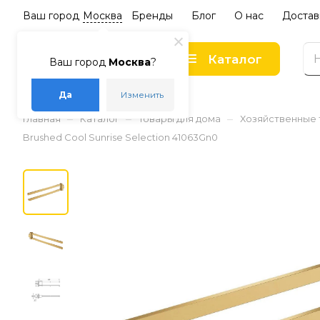
Ваш город
Москва
Бренды
Блог
О нас
Достав
Каталог
Ваш город
Москва
?
Да
Изменить
–
–
–
Главная
Каталог
Товары для дома
Хозяйственные
Brushed Cool Sunrise Selection 41063Gn0