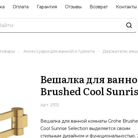
ка
Оплата
Гарантия
Отзывы
Возврат
Контакты
–
–
 товары
Аксессуары для ванной и туалета
Держатели, веш
Вешалка для ванно
Brushed Cool Sunris
Арт.
21172
Вешалка для ванной комнаты Grohe Brush
Cool Sunrise Selection выделяется своим
стильным дизайном и функциональностью. 