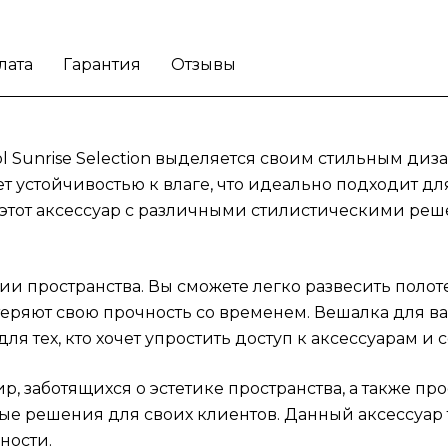
пространства, а также профессионалов в
области дизайна интерьеров, которым нуж
предложить стильные решения для своих
лата
Гарантия
Отзывы
клиентов. Данный аксессуар также подойд
для гостиничного бизнеса, где важна
комбинация стиля и практичности.
Получит
порядок и стиль с вешалкой для ванной
l Sunrise Selection выделяется своим стильным диз
комнаты Grohe Brushed Cool Sunrise Selecti
т устойчивостью к влаге, что идеально подходит дл
ь этот аксессуар с различными стилистическими р
ции пространства. Вы сможете легко развесить поло
еряют свою прочность со временем. Вешалка для ва
ля тех, кто хочет упростить доступ к аксессуарам и 
, заботящихся о эстетике пространства, а также пр
ые решения для своих клиентов. Данный аксессуар 
ности.