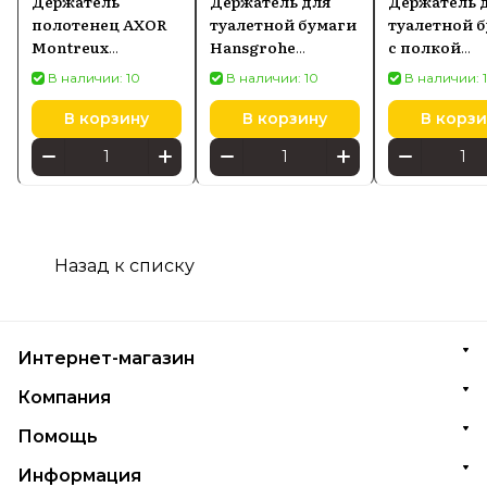
Держатель
Держатель для
Держатель 
полотенец AXOR
туалетной бумаги
туалетной 
Montreux
Hansgrohe
с полкой
42021000
Addstoris без
Hansgrohe
В наличии: 10
В наличии: 10
В наличии: 
крышки, бронза
Addstoris, 
41771140
матовый 417
В корзину
В корзину
В корзи
Назад к списку
Интернет-магазин
Компания
Помощь
Информация