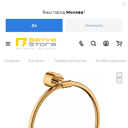
Ваш город
Москва
?
Да
Изменить
–
–
–
Главная
Каталог
Товары для дома
Хозяйственные 