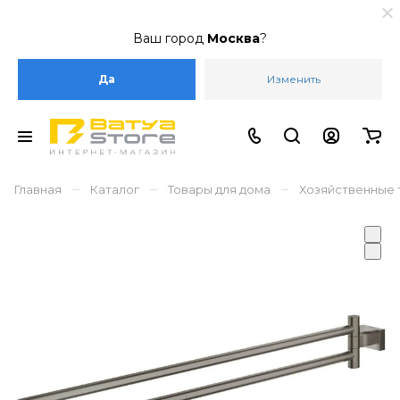
Ваш город
Москва
?
Да
Изменить
–
–
–
Главная
Каталог
Товары для дома
Хозяйственные 