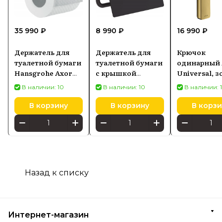
35 990 ₽
8 990 ₽
16 990 ₽
Держатель для
Держатель для
Крючок
туалетной бумаги
туалетной бумаги
одинарный
Hansgrohe Axor
с крышкой
Universal, 
Universal
Hansgrohe
оптическое
В наличии: 10
В наличии: 10
В наличии: 
брашированный
AddStoris, черный
полированн
никель 42836820
матовый 41753670
42801990
В корзину
В корзину
В корзи
Назад к списку
Интернет-магазин