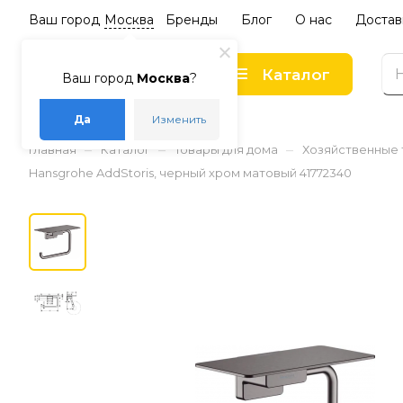
Ваш город
Москва
Бренды
Блог
О нас
Достав
Каталог
Ваш город
Москва
?
Да
Изменить
–
–
–
Главная
Каталог
Товары для дома
Хозяйственные
Hansgrohe AddStoris, черный хром матовый 41772340