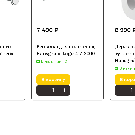
7 490 ₽
8 990 
ного
Вешалка для полотенец
Держате
treux
Hansgrohe Logis 41712000
туалетн
Hansgro
В наличии: 10
В налич
В корзину
В кор