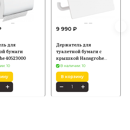
₽
9 990 ₽
ль для
Держатель для
ой бумаги
туалетной бумаги с
he 40523000
крышкой Hansgrohe
AddStoris, белый
ии: 10
В наличии: 10
матовый 41753700
зину
В корзину