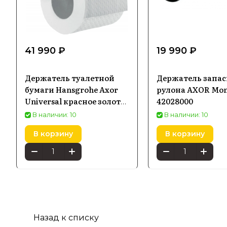
41 990 ₽
19 990 ₽
Держатель туалетной
Держатель запас
бумаги Hansgrohe Axor
рулона AXOR Mon
Universal красное золото
42028000
шлифованное 42836310
В наличии: 10
В наличии: 10
В корзину
В корзину
Назад к списку