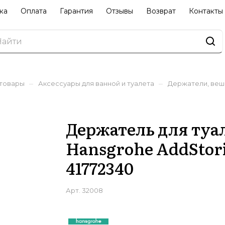
ка
Оплата
Гарантия
Отзывы
Возврат
Контакты
–
–
 товары
Аксессуары для ванной и туалета
Держатели, веш
Держатель для туа
Hansgrohe AddStor
41772340
Арт.
32008