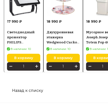
17 990 ₽
18 990 ₽
18 990 ₽
Светодиодный
Двухуровневая
Мусорное в
прожектор
этажерка
Joseph Jose
PHILIPS
Wedgwood Cuckoo
Totem Pop 4
ProjectLine
(5C106805126)
В наличии: 10
В наличии: 10
В наличии: 
8719514954571
В корзину
В корзину
В корзи
Назад к списку