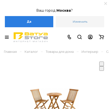
Ваш город
Москва
?
Да
Изменить
–
–
–
–
Главная
Каталог
Товары для дома
Интерьер
С