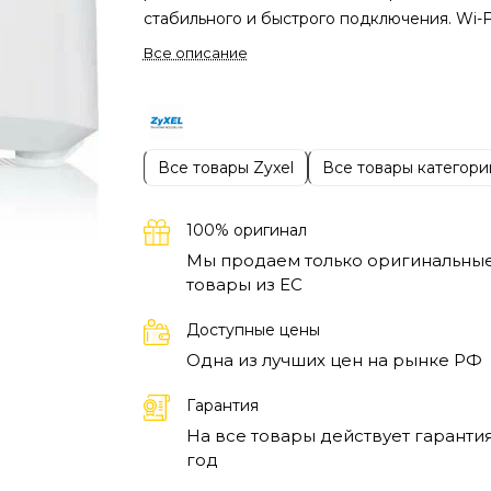
стабильного и быстрого подключения. Wi-F
роутер Zyxel EX3301-T0 эффективно
Все описание
справляется с этой задачей, обеспечивая
высокую скорость передачи данных и
надежное покрытие. Этот маршрутизатор
подойдёт как для домашних пользователей
Все товары Zyxel
Все товары категори
и для небольших офисов, где существует
повышенная нагрузка на сеть.
Zyxel EX3301
представляет собой оптимальное решение
100% оригинал
пользователей, которым необходим роутер
Мы продаем только оригинальны
функцией gigabit Ethernet для подключени
товары из EC
множества устройств. С мощными антеннам
Доступные цены
поддержкой современных стандартов, это
Одна из лучших цен на рынке РФ
маршрутизатор гарантирует качественное
соединение на больших площадях, устраня
Гарантия
«слепые зоны» и позволяя наслаждаться
На все товары действует гарантия
стабильным интернетом в любом уголке д
год
или офиса.
Пользователи, выбирающие