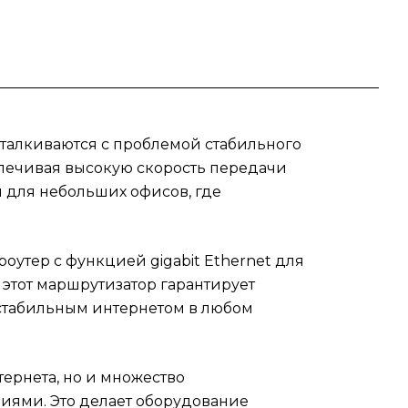
е
ть
сталкиваются с проблемой стабильного
еспечивая высокую скорость передачи
и для небольших офисов, где
й
оутер с функцией gigabit Ethernet для
этот маршрутизатор гарантирует
 стабильным интернетом в любом
тернета, но и множество
иями. Это делает оборудование