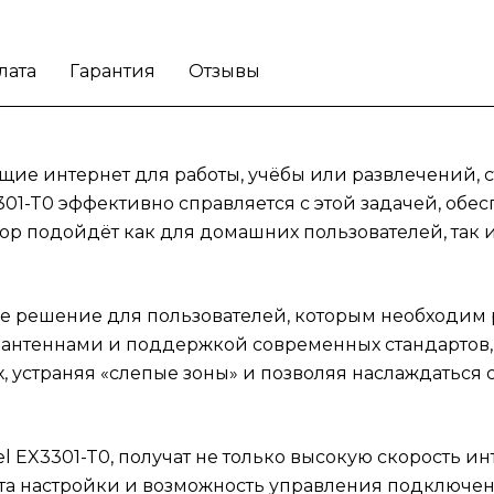
маршрутизатор Zyxel EX3301-T0, получат н
только высокую скорость интернета, но и
множество дополнительных преимуществ,
лата
Гарантия
Отзывы
таких как простота настройки и возможнос
управления подключениями. Это делает
оборудование идеальным для семей, где
одновременно могут работать несколько
ие интернет для работы, учёбы или развлечений, 
членов, а также для малых предприятий,
3301-T0 эффективно справляется с этой задачей, об
нуждающихся в надежном сети для
ор подойдёт как для домашних пользователей, так 
эффективной работы.
Обеспечьте здоровы
интернет в доме с маршрутизатором Zyxel
EX3301-T0.
е решение для пользователей, которым необходим р
антеннами и поддержкой современных стандартов, 
 устраняя «слепые зоны» и позволяя наслаждаться
EX3301-T0, получат не только высокую скорость ин
ота настройки и возможность управления подключен