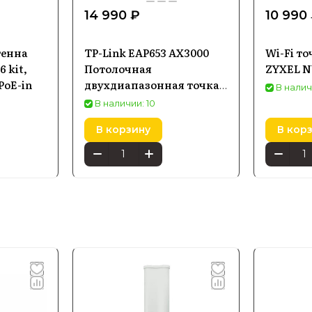
14 990 ₽
10 990
тенна
TP-Link EAP653 AX3000
Wi-Fi то
 kit,
Потолочная
ZYXEL N
PoE-in
двухдиапазонная точка
В налич
доступа Wi-Fi 6
В наличии: 10
В корзину
В кор