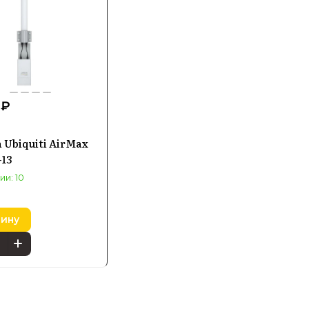
 ₽
 Ubiquiti AirMax
-13
ии: 10
зину