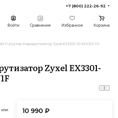
+7 (800) 222-26-92
Войти
Сравнение
Избранное
Корзина
Wi-Fi роутер Маршрутизатор Zyxel EX3301-T0 EX3301-T0-
утизатор Zyxel EX3301-
V1F
10 990 ₽
 или