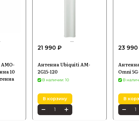
21 990 ₽
23 990
s AMO-
Антенна Ubiquiti AM-
Антенна
нна 10
2G15-120
Omni 5G
нтенна
В наличии: 10
В налич
В корзину
В кор