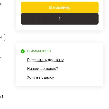
i
В корзину
, так
и
-T0
 для
В наличии: 10
 с
е
Рассчитать доставку
я
и и
Нашли дешевле?
т
Хочу в подарок
я
 1
ома