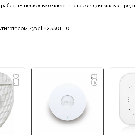
работать несколько членов, а также для малых пр
тизатором Zyxel EX3301-T0.