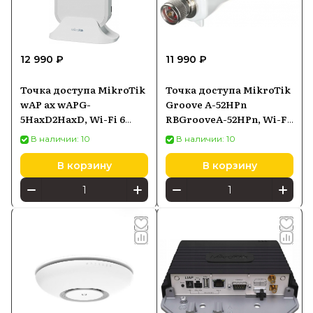
12 990 ₽
11 990 ₽
Точка доступа MikroTik
Точка доступа MikroTik
wAP ax wAPG-
Groove A-52HPn
5HaxD2HaxD, Wi-Fi 6
RBGrooveA-52HPn, Wi-Fi
2,4/5 ГГц, PoE-in
2,4/5 ГГц 802.11a/b/g/n,
В наличии: 10
В наличии: 10
PoE-in
В корзину
В корзину