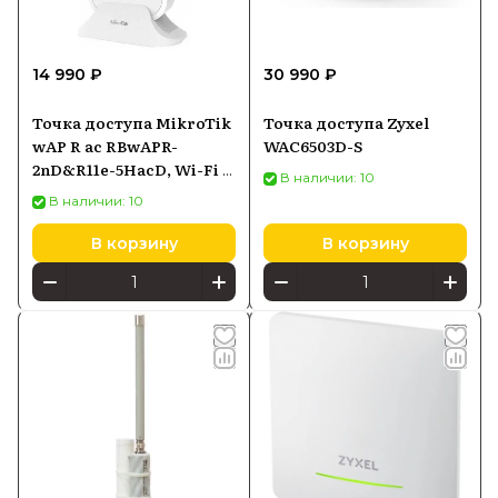
14 990 ₽
30 990 ₽
Точка доступа MikroTik
Точка доступа Zyxel
wAP R ac RBwAPR-
WAC6503D-S
2nD&R11e-5HacD, Wi-Fi 5
В наличии: 10
2,4/5 ГГц, PoE-in
В наличии: 10
В корзину
В корзину