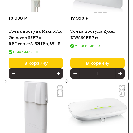
10 990 ₽
17 990 ₽
Точка доступа MikroTik
Точка доступа Zyxel
GrooveA 52HPn
NWA90BE Pro
RBGrooveA-52HPn, Wi-Fi
В наличии: 10
2,4/5 ГГц, PoE-in
В наличии: 10
В корзину
В корзину