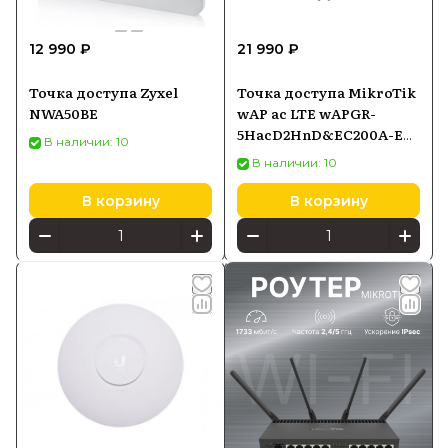
12 990 ₽
21 990 ₽
Точка доступа Zyxel
Точка доступа MikroTik
NWA50BE
wAP ac LTE wAPGR-
5HacD2HnD&EC200A-EU,
В наличии: 10
Wi-Fi 5 2,4/5 ГГц, LTE
В наличии: 10
Cat1, PoE-in
В корзину
В корзину