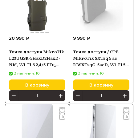
20 990 ₽
9 990 ₽
Точка доступа MikroTik
Точка доступа / CPE
L23UGSR-5HaxD2HaxD-
MikroTik SXTsq 5 ac
NM, Wi-Fi 6 2,4/5 ГГц,
RBSXTsqG-5acD, Wi-Fi 5 5
PoE-in
ГГц, 1×Gigabit Ethernet,
В наличии: 10
В наличии: 10
PoE-in
В корзину
В корзину