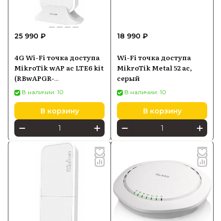
25 990 ₽
18 990 ₽
4G Wi-Fi точка доступа
Wi-Fi точка доступа
MikroTik wAP ac LTE6 kit
MikroTik Metal 52 ac,
(RBwAPGR-
серый
5HacD2HnD&R11e-LTE6)
В наличии: 10
В наличии: 10
В корзину
В корзину