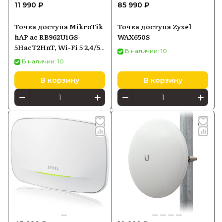
11 990 ₽
85 990 ₽
Точка доступа MikroTik
Точка доступа Zyxel
hAP ac RB962UiGS-
WAX650S
5HacT2HnT, Wi-Fi 5 2,4/5
В наличии: 10
ГГц, PoE-in
В наличии: 10
В корзину
В корзину