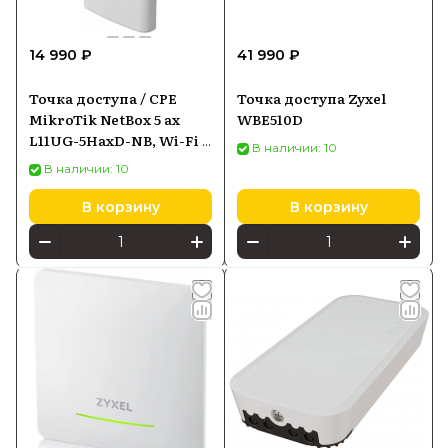
14 990 ₽
41 990 ₽
Точка доступа / CPE
Точка доступа Zyxel
MikroTik NetBox 5 ax
WBE510D
L11UG-5HaxD-NB, Wi-Fi 6
В наличии: 10
5 ГГц, Gigabit Ethernet,
В наличии: 10
PoE-in, PoE-инжектор
В корзину
В корзину