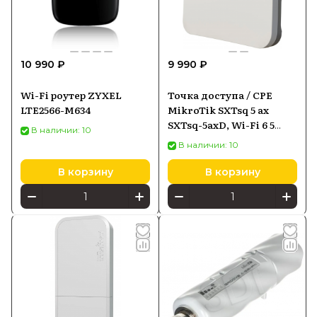
10 990 ₽
9 990 ₽
Wi-Fi роутер ZYXEL
Точка доступа / CPE
LTE2566-M634
MikroTik SXTsq 5 ax
SXTsq-5axD, Wi-Fi 6 5
В наличии: 10
ГГц, PoE-in
В наличии: 10
В корзину
В корзину