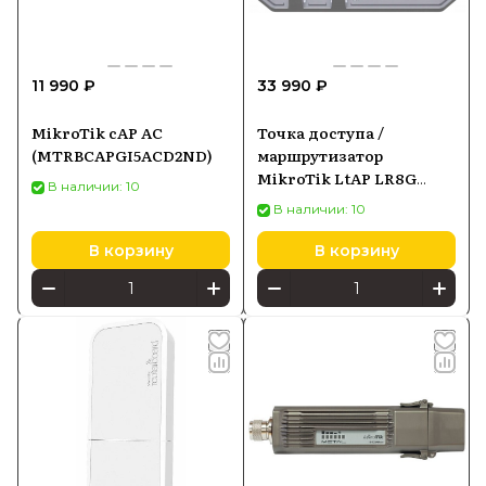
11 990 ₽
33 990 ₽
MikroTik cAP AC
Точка доступа /
(MTRBCAPGI5ACD2ND)
маршрутизатор
MikroTik LtAP LR8G
В наличии: 10
LTE6 kit, Wi-Fi 2,4 ГГц,
В наличии: 10
LTE Cat6, GPS, PoE-in
В корзину
В корзину