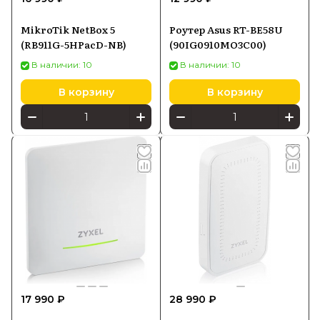
MikroTik NetBox 5
Роутер Asus RT-BE58U
(RB911G-5HPacD-NB)
(90IG0910MO3C00)
В наличии: 10
В наличии: 10
В корзину
В корзину
17 990 ₽
28 990 ₽