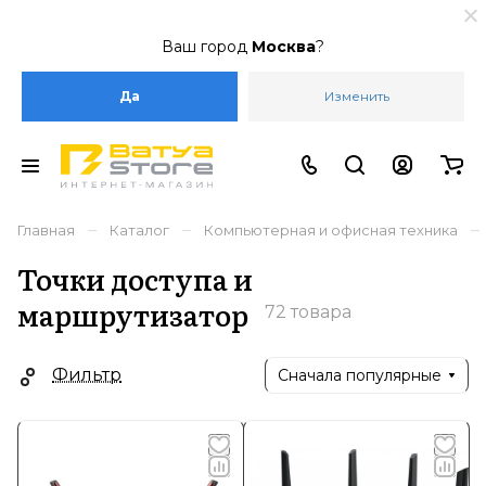
Ваш город
Москва
?
Да
Изменить
–
–
–
Главная
Каталог
Компьютерная и офисная техника
Точки доступа и
маршрутизатор
72 товара
Фильтр
Сначала популярные