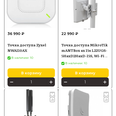
36 990 ₽
22 990 ₽
Точка доступа Zyxel
Точка доступа MikroTik
NWA110AX
mANTBox ax 15s L22UGS-
5HaxD2HaxD-15S, Wi-Fi 6
В наличии: 10
2,4/5 ГГц, секторная
В наличии: 10
антенна, PoE-in
В корзину
В корзину