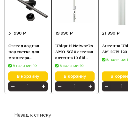
31 990 ₽
19 990 ₽
21 990 ₽
Светодиодная
Ubiquiti Networks
Антенна Ubi
подсветка для
AMO-5G10 сетевая
AM-2G15-120
монитора
антенна 10 dBi
В наличии: 
SCREENBAR HALO
Секторная
В наличии: 10
В наличии: 10
2
антенна
В корзину
В корзину
В корзи
Назад к списку