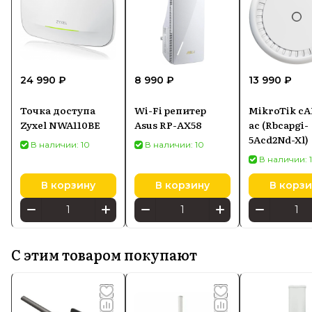
24 990 ₽
8 990 ₽
13 990 ₽
Точка доступа
Wi-Fi репитер
MikroTik cA
Zyxel NWA110BE
Asus RP-AX58
ac (Rbcapgi-
5Acd2Nd-Xl)
В наличии: 10
В наличии: 10
В наличии: 
В корзину
В корзину
В корзи
С этим товаром покупают