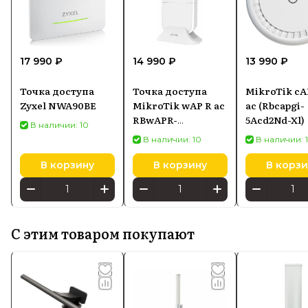
17 990 ₽
14 990 ₽
13 990 ₽
Точка доступа
Точка доступа
MikroTik cA
Zyxel NWA90BE
MikroTik wAP R ac
ac (Rbcapgi-
RBwAPR-
5Acd2Nd-Xl)
В наличии: 10
2nD&R11e-5HacD,
В наличии: 10
В наличии: 
Wi-Fi 5 2,4/5 ГГц,
PoE-in
В корзину
В корзину
В корзи
С этим товаром покупают