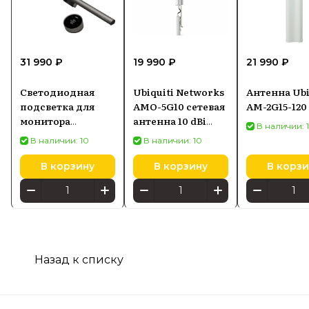
31 990 ₽
19 990 ₽
21 990 ₽
Светодиодная
Ubiquiti Networks
Антенна Ubi
подсветка для
AMO-5G10 сетевая
AM-2G15-120
монитора
антенна 10 dBi
В наличии: 
SCREENBAR HALO
Секторная
В наличии: 10
В наличии: 10
2
антенна
В корзину
В корзину
В корзи
Назад к списку