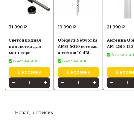
31 990 ₽
19 990 ₽
21 990 ₽
Светодиодная
Ubiquiti Networks
Антенна Ubi
подсветка для
AMO-5G10 сетевая
AM-2G15-120
монитора
антенна 10 dBi
В наличии: 
SCREENBAR HALO
Секторная
В наличии: 10
В наличии: 10
2
антенна
В корзину
В корзину
В корзи
Назад к списку