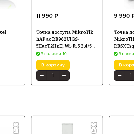
11 990 ₽
9 990 
xel
Точка доступа MikroTik
Точка до
hAP ac RB962UiGS-
MikroTik
5HacT2HnT, Wi-Fi 5 2,4/5
RBSXTsqG
ГГц, PoE-in
ГГц, 1×G
В наличии: 10
В налич
PoE-in
В корзину
В кор