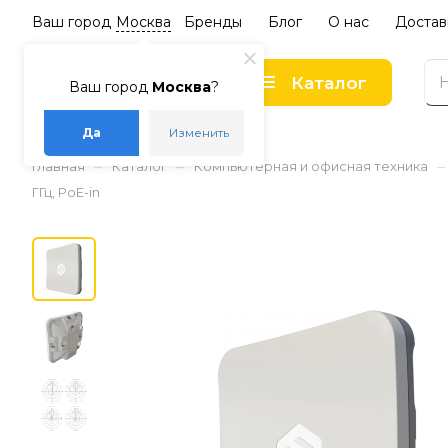
Ваш город
Москва
Бренды
Блог
О нас
Достав
Каталог
Ваш город
Москва
?
Да
Изменить
–
–
–
Главная
Каталог
Компьютерная и офисная техника
ГГц, PoE-in