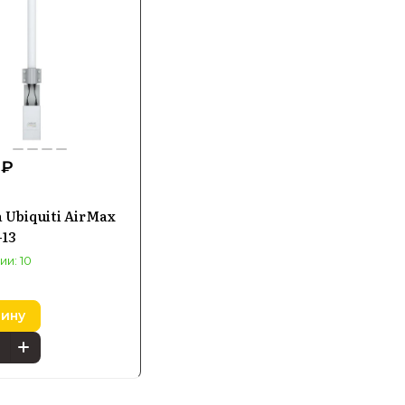
 ₽
 Ubiquiti AirMax
-13
ии: 10
зину