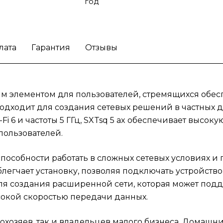
скоростью передачи данных.
Эта точка дос
год
привлекает внимание как домохозяев, так 
владельцев малого бизнеса. Домашние
пользователи смогут наслаждаться стабил
лата
Гарантия
Отзывы
интернет-соединением в любой комнате, в
время как бизнес-клиенты получат
возможность организовать надежную сеть 
сотрудников и клиентов. SXTsq 5 ax
жным элементом для пользователей, стремящихся обе
обеспечивает необходимый уровень
одходит для создания сетевых решений в частных дом
производительности, что делает её
i 6 и частоты 5 ГГц, SXTsq 5 ax обеспечивает высоку
привлекательным вариантом для всех, кто 
улучшение интернет-соединения.
Создайт
пользователей.
комфорт в вашем доме с точкой доступа
MikroTik SXTsq 5 ax!
способности работать в сложных сетевых условиях 
егчает установку, позволяя подключать устройство 
 для создания расширенной сети, которая может под
окой скоростью передачи данных.
охозяев, так и владельцев малого бизнеса. Домашн