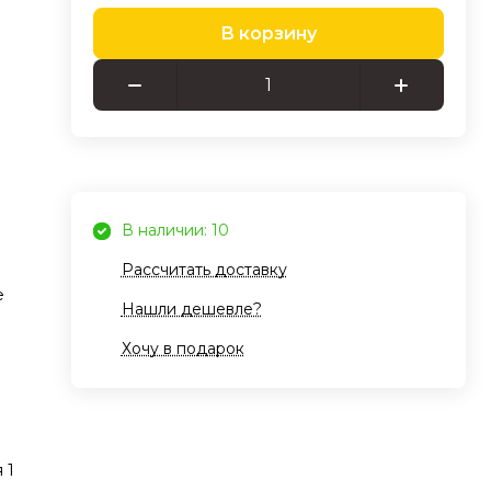
В корзину
и на
 ax
для
а
сти
В наличии: 10
Рассчитать доставку
е
Нашли дешевле?
о к
Хочу в подарок
т
ры и
ой
 1