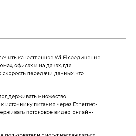
тупа
и
ьным
 то
для
спечить качественное Wi-Fi соединение
ах, офисах и на дачах, где
ю скорость передачи данных, что
ищет
е
и поддерживать множество
к источнику питания через Ethernet-
держивать потоковое видео, онлайн-
ие пользователи смогут наслаждаться