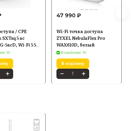
₽
47 990 ₽
ступа / CPE
Wi-Fi точка доступа
 SXTsq 5 ac
ZYXEL NebulaFlex Pro
-5acD, Wi-Fi 5 5
WAX610D, белый
igabit Ethernet,
ии: 10
В наличии: 10
зину
В корзину