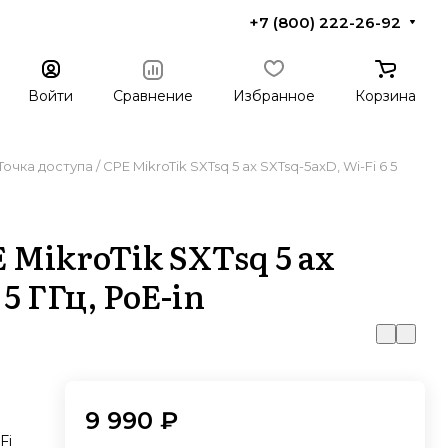
+7 (800) 222-26-92
Войти
Сравнение
Избранное
Корзина
Точка доступа / CPE MikroTik SXTsq 5 ax SXTsq-5axD, Wi-Fi 6 5
E MikroTik SXTsq 5 ax
5 ГГц, PoE-in
9 990 ₽
Fi