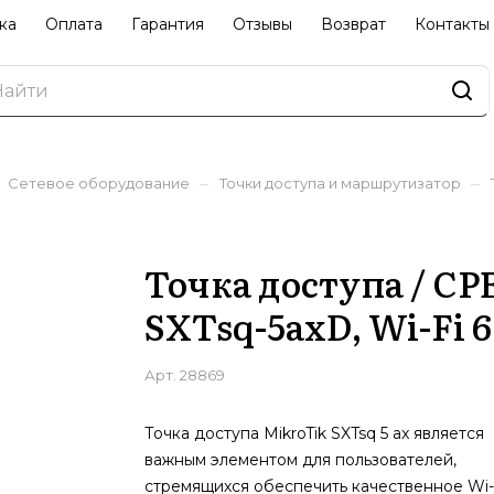
ка
Оплата
Гарантия
Отзывы
Возврат
Контакты
–
–
Сетевое оборудование
Точки доступа и маршрутизатор
Точка доступа / CP
SXTsq-5axD, Wi-Fi 6 
Арт.
28869
Точка доступа MikroTik SXTsq 5 ax является
важным элементом для пользователей,
стремящихся обеспечить качественное Wi-