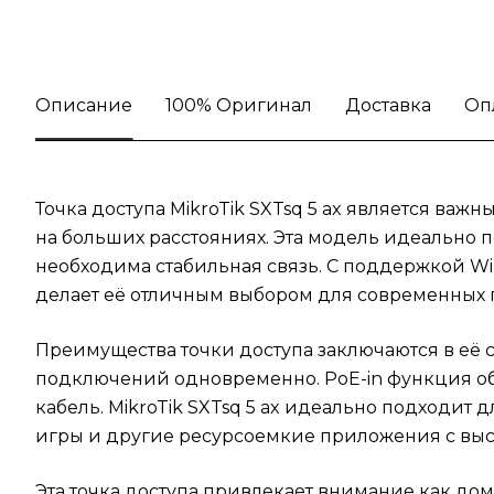
Описание
100% Оригинал
Доставка
Оп
Точка доступа MikroTik SXTsq 5 ax является ва
на больших расстояниях. Эта модель идеально п
необходима стабильная связь. С поддержкой Wi-F
делает её отличным выбором для современных 
Преимущества точки доступа заключаются в её 
подключений одновременно. PoE-in функция обл
кабель. MikroTik SXTsq 5 ax идеально подходит
игры и другие ресурсоемкие приложения с выс
Эта точка доступа привлекает внимание как дом