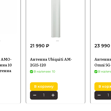
21 990 ₽
23 990
s AMO-
Антенна Ubiquiti AM-
Антенна
нна 10
2G15-120
Omni 5G
нтенна
В наличии: 10
В налич
В корзину
В кор