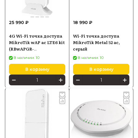
25 990 ₽
18 990 ₽
4G Wi-Fi точка доступа
Wi-Fi точка доступа
MikroTik wAP ac LTE6 kit
MikroTik Metal 52 ac,
(RBwAPGR-
серый
5HacD2HnD&R11e-LTE6)
В наличии: 10
В наличии: 10
В корзину
В корзину