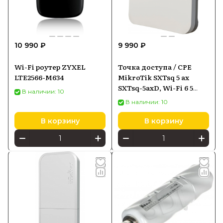
10 990 ₽
9 990 ₽
Wi-Fi роутер ZYXEL
Точка доступа / CPE
LTE2566-M634
MikroTik SXTsq 5 ax
SXTsq-5axD, Wi-Fi 6 5
В наличии: 10
ГГц, PoE-in
В наличии: 10
В корзину
В корзину