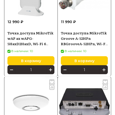
12 990 ₽
11 990 ₽
Точка доступа MikroTik
Точка доступа MikroTik
wAP ax wAPG-
Groove A-52HPn
5HaxD2HaxD, Wi-Fi 6
RBGrooveA-52HPn, Wi-Fi
2,4/5 ГГц, PoE-in
2,4/5 ГГц 802.11a/b/g/n,
В наличии: 10
В наличии: 10
PoE-in
В корзину
В корзину