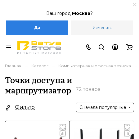
Ваш город
Москва
?
Да
Изменить
–
–
–
Главная
Каталог
Компьютерная и офисная техника
Точки доступа и
маршрутизатор
72 товара
Фильтр
Сначала популярные