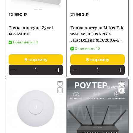
12 990 ₽
21 990 ₽
Точка доступа Zyxel
Точка доступа MikroTik
NWA50BE
wAP ac LTE wAPGR-
5HacD2HnD&EC200A-EU,
В наличии: 10
Wi-Fi 5 2,4/5 ГГц, LTE
В наличии: 10
Cat1, PoE-in
В корзину
В корзину