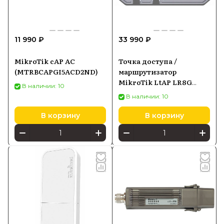
11 990 ₽
33 990 ₽
MikroTik cAP AC
Точка доступа /
(MTRBCAPGI5ACD2ND)
маршрутизатор
MikroTik LtAP LR8G
В наличии: 10
LTE6 kit, Wi-Fi 2,4 ГГц,
В наличии: 10
LTE Cat6, GPS, PoE-in
В корзину
В корзину