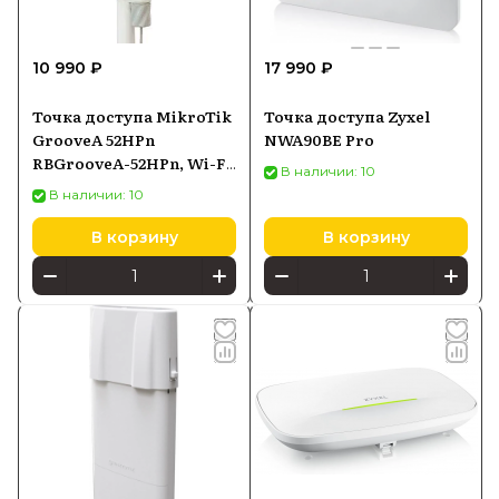
10 990 ₽
17 990 ₽
Точка доступа MikroTik
Точка доступа Zyxel
GrooveA 52HPn
NWA90BE Pro
RBGrooveA-52HPn, Wi-Fi
В наличии: 10
2,4/5 ГГц, PoE-in
В наличии: 10
В корзину
В корзину