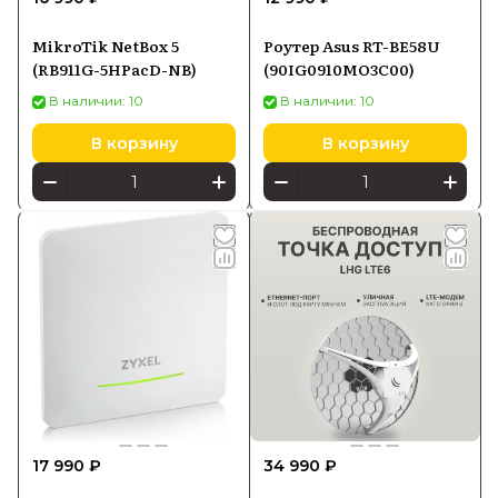
MikroTik NetBox 5
Роутер Asus RT-BE58U
(RB911G-5HPacD-NB)
(90IG0910MO3C00)
В наличии: 10
В наличии: 10
В корзину
В корзину
17 990 ₽
34 990 ₽