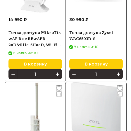
14 990 ₽
30 990 ₽
Точка доступа MikroTik
Точка доступа Zyxel
wAP R ac RBwAPR-
WAC6503D-S
2nD&R11e-5HacD, Wi-Fi 5
В наличии: 10
2,4/5 ГГц, PoE-in
В наличии: 10
В корзину
В корзину