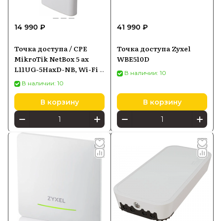
14 990 ₽
41 990 ₽
Точка доступа / CPE
Точка доступа Zyxel
MikroTik NetBox 5 ax
WBE510D
L11UG-5HaxD-NB, Wi-Fi 6
В наличии: 10
5 ГГц, Gigabit Ethernet,
В наличии: 10
PoE-in, PoE-инжектор
В корзину
В корзину