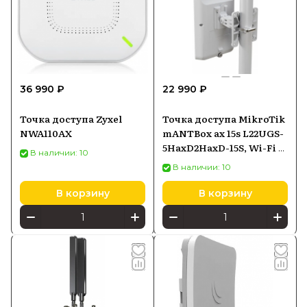
36 990 ₽
22 990 ₽
Точка доступа Zyxel
Точка доступа MikroTik
NWA110AX
mANTBox ax 15s L22UGS-
5HaxD2HaxD-15S, Wi-Fi 6
В наличии: 10
2,4/5 ГГц, секторная
В наличии: 10
антенна, PoE-in
В корзину
В корзину