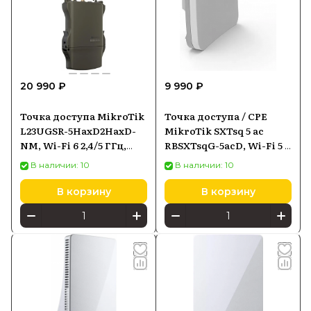
20 990 ₽
9 990 ₽
Точка доступа MikroTik
Точка доступа / CPE
L23UGSR-5HaxD2HaxD-
MikroTik SXTsq 5 ac
NM, Wi-Fi 6 2,4/5 ГГц,
RBSXTsqG-5acD, Wi-Fi 5 5
PoE-in
ГГц, 1×Gigabit Ethernet,
В наличии: 10
В наличии: 10
PoE-in
В корзину
В корзину