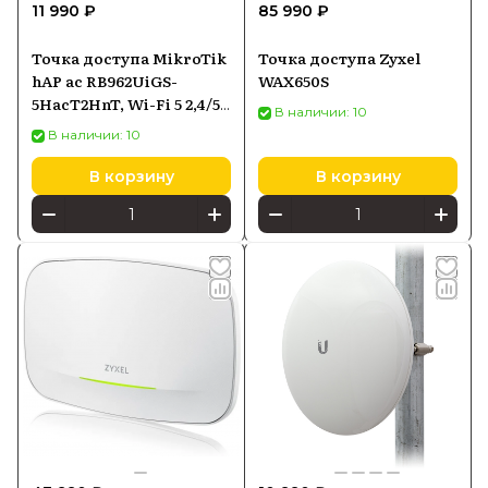
11 990 ₽
85 990 ₽
Точка доступа MikroTik
Точка доступа Zyxel
hAP ac RB962UiGS-
WAX650S
5HacT2HnT, Wi-Fi 5 2,4/5
В наличии: 10
ГГц, PoE-in
В наличии: 10
В корзину
В корзину