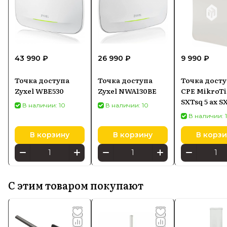
43 990 ₽
26 990 ₽
9 990 ₽
Точка доступа
Точка доступа
Точка досту
Zyxel WBE530
Zyxel NWA130BE
CPE MikroTi
SXTsq 5 ax S
В наличии: 10
В наличии: 10
5axD, Wi-Fi 6
В наличии: 
PoE-in
В корзину
В корзину
В корзи
С этим товаром покупают