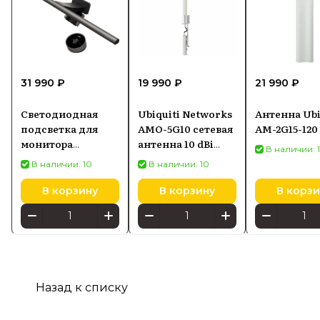
31 990 ₽
19 990 ₽
21 990 ₽
Светодиодная
Ubiquiti Networks
Антенна Ubi
подсветка для
AMO-5G10 сетевая
AM-2G15-120
монитора
антенна 10 dBi
В наличии: 
SCREENBAR HALO
Секторная
В наличии: 10
В наличии: 10
2
антенна
В корзину
В корзину
В корзи
Назад к списку