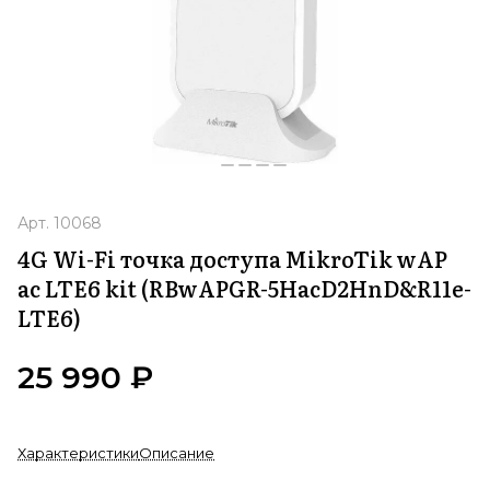
Арт.
10068
4G Wi-Fi точка доступа MikroTik wAP
ac LTE6 kit (RBwAPGR-5HacD2HnD&R11e-
LTE6)
25 990 ₽
Характеристики
Описание