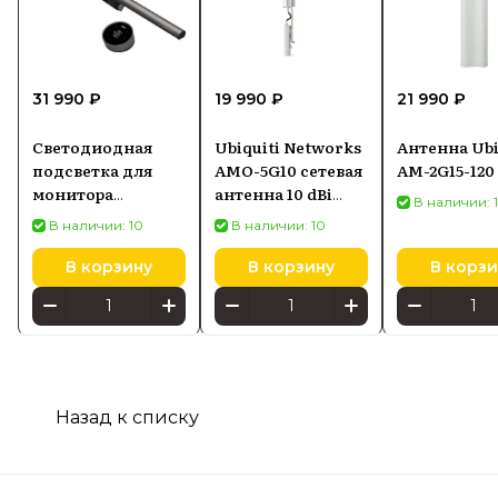
31 990 ₽
19 990 ₽
21 990 ₽
Светодиодная
Ubiquiti Networks
Антенна Ubi
подсветка для
AMO-5G10 сетевая
AM-2G15-120
монитора
антенна 10 dBi
В наличии: 
SCREENBAR HALO
Секторная
В наличии: 10
В наличии: 10
2
антенна
В корзину
В корзину
В корзи
Назад к списку