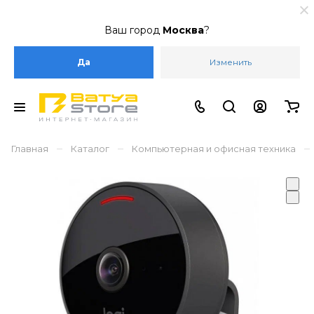
Ваш город
Москва
?
Да
Изменить
–
–
–
Главная
Каталог
Компьютерная и офисная техника