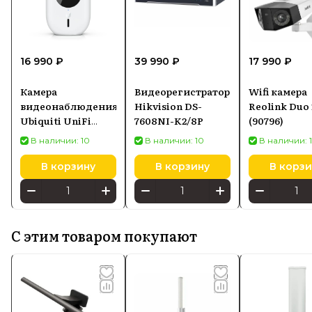
16 990 ₽
39 990 ₽
17 990 ₽
Камера
Видеорегистратор
Wifi камера
видеонаблюдения
Hikvision DS-
Reolink Duo 
Ubiquiti UniFi
7608NI-K2/8P
(90796)
Camera G4 Instant
В наличии: 10
В наличии: 10
В наличии: 
(UVC-G4-INS)
В корзину
В корзину
В корзи
С этим товаром покупают