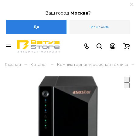
Ваш город
Москва
?
Да
Изменить
–
–
–
Главная
Каталог
Компьютерная и офисная техника