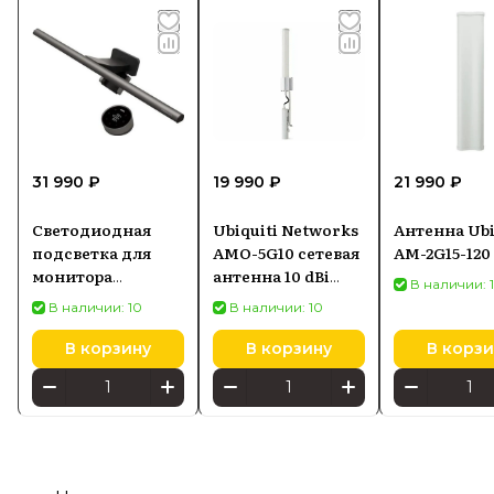
31 990 ₽
19 990 ₽
21 990 ₽
Светодиодная
Ubiquiti Networks
Антенна Ubi
подсветка для
AMO-5G10 сетевая
AM-2G15-120
монитора
антенна 10 dBi
В наличии: 
SCREENBAR HALO
Секторная
В наличии: 10
В наличии: 10
2
антенна
В корзину
В корзину
В корзи