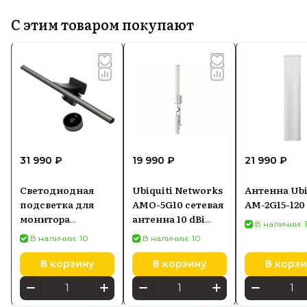
С этим товаром покупают
31 990 ₽
19 990 ₽
21 990 ₽
Светодиодная
Ubiquiti Networks
Антенна Ubi
подсветка для
AMO-5G10 сетевая
AM-2G15-120
монитора
антенна 10 dBi
В наличии: 
SCREENBAR HALO
Секторная
В наличии: 10
В наличии: 10
2
антенна
В корзину
В корзину
В корзи