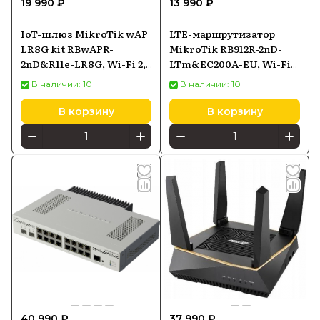
19 990 ₽
13 990 ₽
IoT-шлюз MikroTik wAP
LTE-маршрутизатор
LR8G kit RBwAPR-
MikroTik RB912R-2nD-
2nD&R11e-LR8G, Wi-Fi 2,4
LTm&EC200A-EU, Wi-Fi
ГГц, LoRa, PoE-in
2,4 ГГц 802.11n, LTE Cat1,
В наличии: 10
В наличии: 10
10/100 Ethernet, PoE-in
В корзину
В корзину
40 990 ₽
37 990 ₽