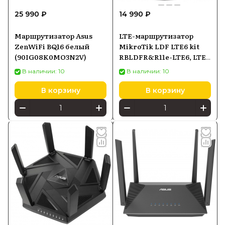
25 990 ₽
14 990 ₽
Маршрутизатор Asus
LTE-маршрутизатор
ZenWiFi BQ16 белый
MikroTik LDF LTE6 kit
(90IG08K0MO3N2V)
RBLDFR&R11e-LTE6, LTE
Cat6, PoE-in
В наличии: 10
В наличии: 10
В корзину
В корзину