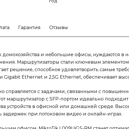
среде. Высокопроизводительный
год
маршрутизатор для домашних пользовател
помогает избежать задержек при потоков
видео и онлайн-играх.
Если вы работаете и
лата
Гарантия
Отзывы
дома или управляете небольшим офисом,
MikroTik L009UiGS-RM станет оптимальным
выбором для создания надежной сети. Кр
того, этот маршрутизатор с высокими
ак домохозяйства и небольшие офисы, нуждаются в
техническими характеристиками подходит
нения. Маршрутизаторы стали ключевым элементом 
пользователей, которые планируют
лагает решение, способное удовлетворить самые тр
расширение своего интернет-пространства
Удобный в настройке и использовании
Gigabit Ethernet и 2,5G Ethernet, обеспечивает выс
маршрутизатор для сетевых экспертов и
новичков обеспечивает простоту управлен
о справляется с задачами, связанными с повышенно
настройки.
Обеспечьте здоровую сеть в до
тот маршрутизатор с SFP-портом идеально подходит
MikroTik L009UiGS-RM!
а устройств в офисной или домашней среде. Выс
 задержек при потоковом видео и онлайн-играх.
ольшим офисом, MikroTik L009UiGS-RM станет оптим