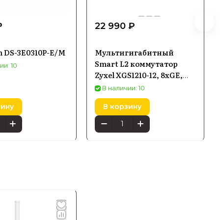
₽
22 990 ₽
n DS-3E0310P-E/M
Мультигигабитный
Smart L2 коммутатор
ии: 10
Zyxel XGS1210-12, 8xGE,
2x1/2,5GE, 2xSFP+,
В наличии: 10
настольный, бесшумный
зину
В корзину