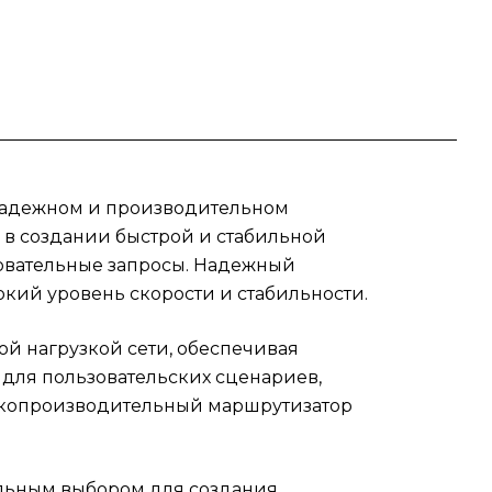
ей
ом
з
оме
 надежном и производительном
 для
в создании быстрой и стабильной
ебовательные запросы. Надежный
.
окий уровень скорости и стабильности.
ия и
й нагрузкой сети, обеспечивая
ме с
 для пользовательских сценариев,
окопроизводительный маршрутизатор
альным выбором для создания