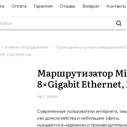
ка
Оплата
Гарантия
Отзывы
Возврат
Контакты
–
Сетевое оборудование
Проводные роутеры (маршрутизато
FP, 2,5G Ethernet
Маршрутизатор Mi
8×Gigabit Ethernet, 
Арт.
28864
Современные пользователи интернета, так
как домохозяйства и небольшие офисы,
нуждаются в надежном и производительн