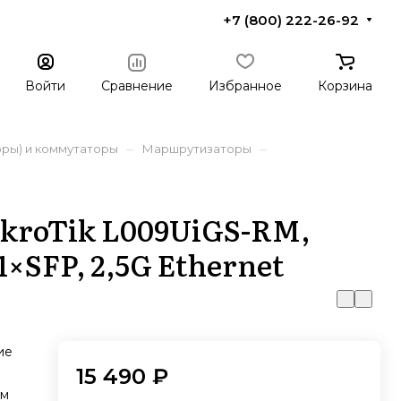
+7 (800) 222-26-92
Войти
Сравнение
Избранное
Корзина
–
–
ры) и коммутаторы
Маршрутизаторы
kroTik L009UiGS-RM,
1×SFP, 2,5G Ethernet
ие
15 490 ₽
ом