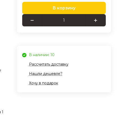
В корзину
евым
ой
осы.
,5G
В наличии: 10
Рассчитать доставку
яется
е
Нашли дешевле?
нных
Хочу в подарок
шней
 1