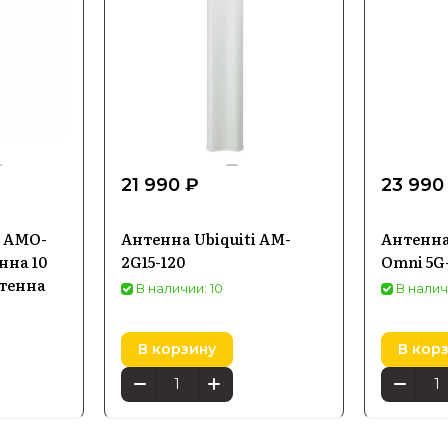
21 990 ₽
23 990
s AMO-
Антенна Ubiquiti AM-
Антенна
нна 10
2G15-120
Omni 5G
нтенна
В наличии: 10
В налич
В корзину
В кор