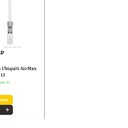
 ₽
 Ubiquiti AirMax
-13
ии: 10
зину