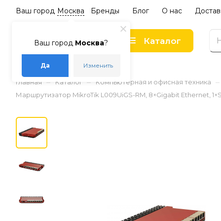
Ваш город
Москва
Бренды
Блог
О нас
Достав
Каталог
Ваш город
Москва
?
Да
Изменить
–
–
–
Главная
Каталог
Компьютерная и офисная техника
Маршрутизатор MikroTik L009UiGS-RM, 8×Gigabit Ethernet, 1×S