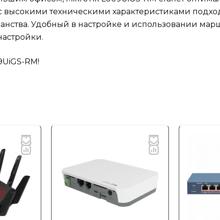
р с высокими техническими характеристиками подхо
нства. Удобный в настройке и использовании марш
настройки.
9UiGS-RM!