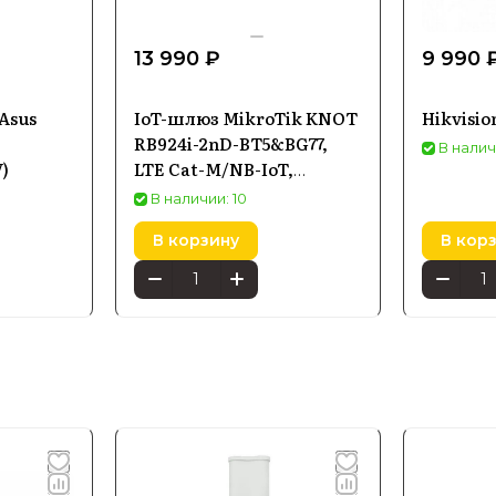
13 990 ₽
9 990 
Asus
IoT-шлюз MikroTik KNOT
Hikvisio
RB924i-2nD-BT5&BG77,
В налич
)
LTE Cat-M/NB-IoT,
Bluetooth, GPS, PoE-in
В наличии: 10
В корзину
В кор