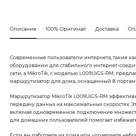
Описание
100% Оригинал
Доставка
Оп
Современные пользователи интернета, такие к
оборудовании для стабильного интернет-соеди
сети, а MikroTik, с моделью L009UiGS-RM, пред
маршрутизатор для дома, оснащенный 8 портами 
Маршрутизатор MikroTik L009UiGS-RM эффективн
передачу данных на максимальных скоростях. Э
включая одновременное подключение множеств
для домашних пользователей помогает избежать
Если вы работаете из дома или управляете неб