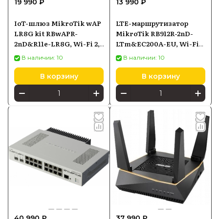
19 990 ₽
13 990 ₽
IoT-шлюз MikroTik wAP
LTE-маршрутизатор
LR8G kit RBwAPR-
MikroTik RB912R-2nD-
2nD&R11e-LR8G, Wi-Fi 2,4
LTm&EC200A-EU, Wi-Fi
ГГц, LoRa, PoE-in
2,4 ГГц 802.11n, LTE Cat1,
В наличии: 10
В наличии: 10
10/100 Ethernet, PoE-in
В корзину
В корзину
40 990 ₽
37 990 ₽