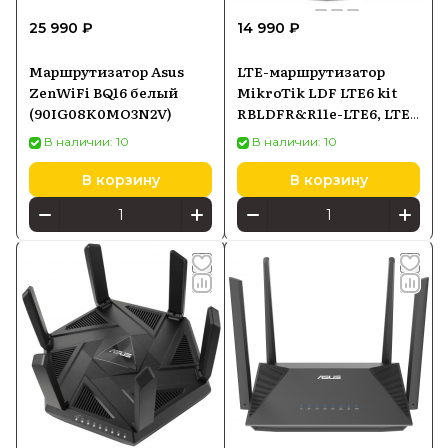
25 990 ₽
14 990 ₽
Маршрутизатор Asus
LTE-маршрутизатор
ZenWiFi BQ16 белый
MikroTik LDF LTE6 kit
(90IG08K0MO3N2V)
RBLDFR&R11e-LTE6, LTE
Cat6, PoE-in
В наличии: 10
В наличии: 10
В корзину
В корзину