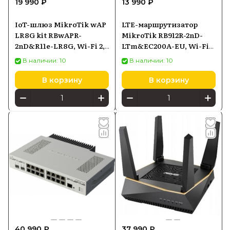
19 990 ₽
13 990 ₽
IoT-шлюз MikroTik wAP
LTE-маршрутизатор
LR8G kit RBwAPR-
MikroTik RB912R-2nD-
2nD&R11e-LR8G, Wi-Fi 2,4
LTm&EC200A-EU, Wi-Fi
ГГц, LoRa, PoE-in
2,4 ГГц 802.11n, LTE Cat1,
В наличии: 10
В наличии: 10
10/100 Ethernet, PoE-in
В корзину
В корзину
40 990 ₽
37 990 ₽