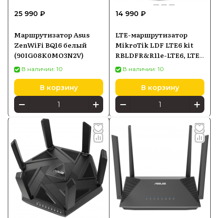
25 990 ₽
14 990 ₽
Маршрутизатор Asus
LTE-маршрутизатор
ZenWiFi BQ16 белый
MikroTik LDF LTE6 kit
(90IG08K0MO3N2V)
RBLDFR&R11e-LTE6, LTE
Cat6, PoE-in
В наличии: 10
В наличии: 10
В корзину
В корзину