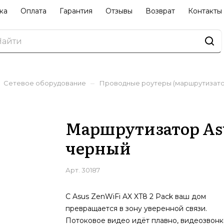
ка
Оплата
Гарантия
Отзывы
Возврат
Контакты
–
Сетевое оборудование
Проводные роутеры (маршрутизато
Маршрутизатор Asu
черный
Арт.
30187
С Asus ZenWiFi AX XT8 2 Pack ваш дом
превращается в зону уверенной связи.
Потоковое видео идёт плавно, видеозвонк