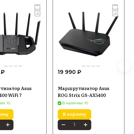
 ₽
19 990 ₽
изатор Asus
Маршрутизатор Asus
00 WiFi 7
ROG Strix GS-AX5400
ии: 10
В наличии: 10
зину
В корзину