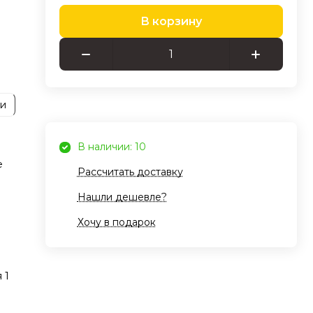
В корзину
и
ии
х
я по
буки
В наличии: 10
оток
е
Рассчитать доставку
я
Нашли дешевле?
Хочу в подарок
лая
ение
 1
 XT8
з