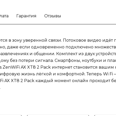
перебоев, превращая дом в пространство
стабильного и быстрого интернета.
лата
Гарантия
Отзывы
ется в зону уверенной связи. Потоковое видео идёт 
о, даже если одновременно подключено множество у
развлечениях и общении. Комплект из двух устройст
дому без потери сигнала. Смартфоны, ноутбуки и п
us ZenWiFi AX XT8 2 Pack интернет становится ваши
ифровую жизнь лёгкой и комфортной. Теперь Wi Fi —
Fi AX XT8 2 Pack каждый момент онлайн проходит б
.