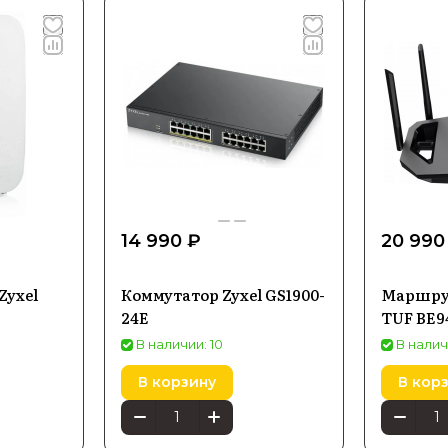
14 990 ₽
20 990
Zyxel
Коммутатор Zyxel GS1900-
Маршрут
24E
TUF BE94
В наличии: 10
В налич
В корзину
В кор