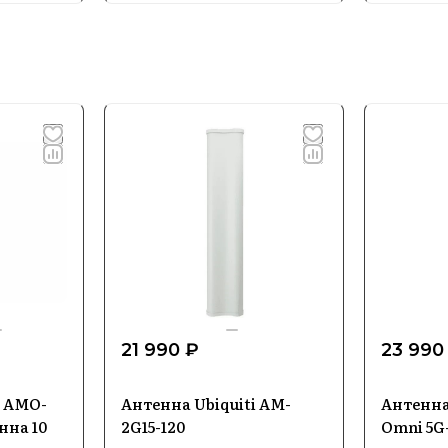
21 990 ₽
23 990
s AMO-
Антенна Ubiquiti AM-
Антенна
нна 10
2G15-120
Omni 5G