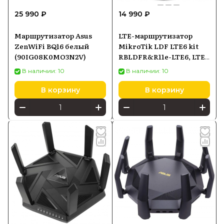
25 990 ₽
14 990 ₽
Маршрутизатор Asus
LTE-маршрутизатор
ZenWiFi BQ16 белый
MikroTik LDF LTE6 kit
(90IG08K0MO3N2V)
RBLDFR&R11e-LTE6, LTE
Cat6, PoE-in
В наличии: 10
В наличии: 10
В корзину
В корзину