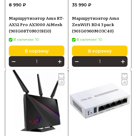
8 990 ₽
35 990 ₽
Маршрутизатор Asus RT-
Маршрутизатор Asus
AX52 Pro AX3000 AiMesh
ZenWiFi BD4 3 pack
(90IG08T0MO3H10)
(90IG0960MO3C40)
В наличии: 10
В наличии: 10
В корзину
В корзину