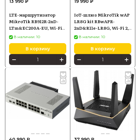
13 990 ₽
19 990 ₽
LTE-маршрутизатор
IoT-шлюз MikroTik wAP
MikroTik RB912R-2nD-
LR8G kit RBwAPR-
LTm&EC200A-EU, Wi-Fi
2nD&R11e-LR8G, Wi-Fi 2,4
2,4 ГГц 802.11n, LTE Cat1,
ГГц, LoRa, PoE-in
В наличии: 10
В наличии: 10
10/100 Ethernet, PoE-in
В корзину
В корзину
40 990 ₽
37 990 ₽