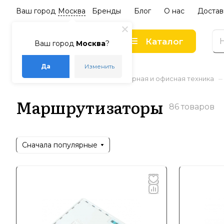
Ваш город
Москва
Бренды
Блог
О нас
Достав
Каталог
Ваш город
Москва
?
Да
Изменить
–
–
–
Главная
Каталог
Компьютерная и офисная техника
Маршрутизаторы
86 товаров
Сначала популярные