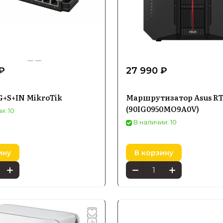
₽
27 990 ₽
+S+IN MikroTik
Маршрутизатор Asus RT
(90IG0950MO9A0V)
и: 10
В наличии: 10
ину
В корзину