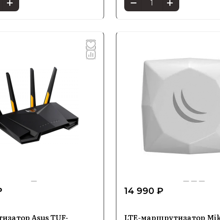
₽
14 990 ₽
изатор Asus TUF-
LTE-маршрутизатор Mik