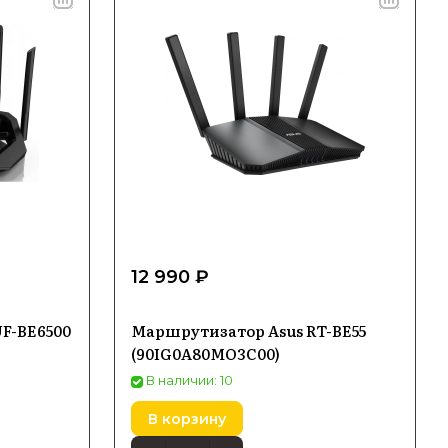
12 990 ₽
F-BE6500
Маршрутизатор Asus RT-BE55
(90IG0A80MO3C00)
В наличии: 10
В корзину