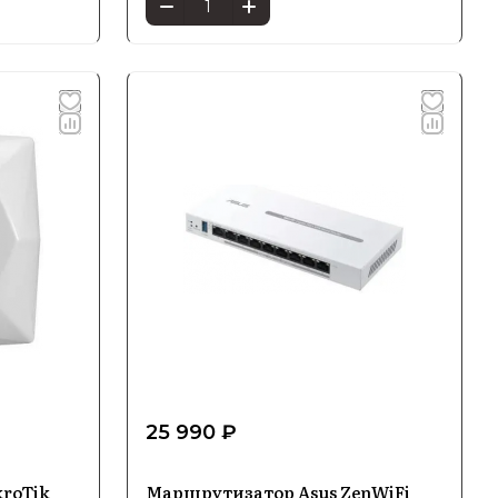
25 990 ₽
roTik
Маршрутизатор Asus ZenWiFi