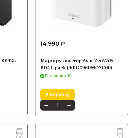
14 990 ₽
 BE92U
Маршрутизатор Asus ZenWiFi
BD4 1-pack (90IG0960MO3C00)
В наличии: 10
В корзину