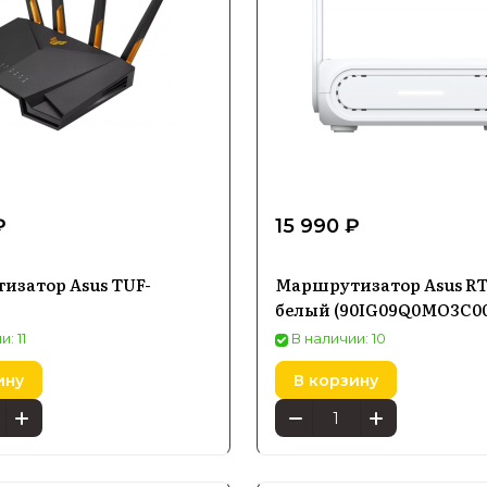
₽
15 990 ₽
изатор Asus TUF-
Маршрутизатор Asus RT
белый (90IG09Q0MO3C00
: 11
В наличии: 10
ину
В корзину