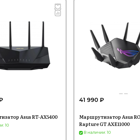
₽
41 990 ₽
изатор Asus RT-AX5400
Маршрутизатор Asus R
Rapture GT AXE11000
и: 10
В наличии: 10