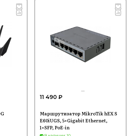
11 490 ₽
OG
Маршрутизатор MikroTik hEX S
E60iUGS, 5×Gigabit Ethernet,
1×SFP, PoE-in
В наличии: 10