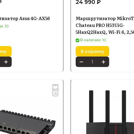
₽
24 990 ₽
изатор Asus 4G-AX56
Маршрутизатор MikroT
Chateau PRO H53UiG-
и: 10
5HaxQ2HaxQ, Wi-Fi 6, 2,5
Ethernet
В наличии: 10
ину
В корзину