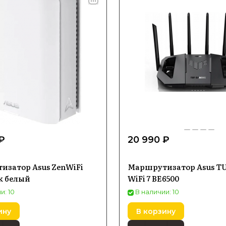
₽
20 990 ₽
изатор Asus ZenWiFi
Маршрутизатор Asus TU
ck белый
WiFi 7 BE6500
и: 10
В наличии: 10
ину
В корзину