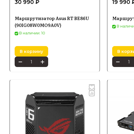
30 990 ₽
19 990 
Маршрутизатор Asus RT BE86U
Маршрут
(90IG08W0MO9A0V)
В наличи
В наличии: 10
В корзину
В корз