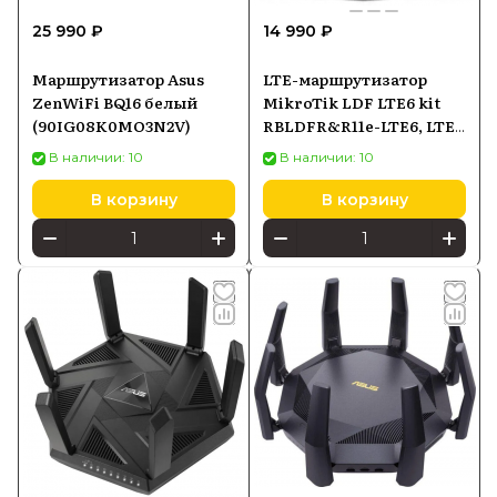
25 990 ₽
14 990 ₽
Маршрутизатор Asus
LTE-маршрутизатор
ZenWiFi BQ16 белый
MikroTik LDF LTE6 kit
(90IG08K0MO3N2V)
RBLDFR&R11e-LTE6, LTE
Cat6, PoE-in
В наличии: 10
В наличии: 10
В корзину
В корзину