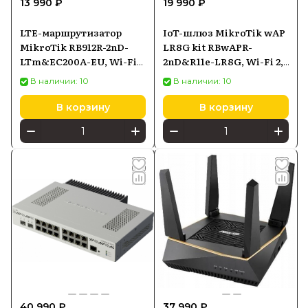
13 990 ₽
19 990 ₽
LTE-маршрутизатор
IoT-шлюз MikroTik wAP
MikroTik RB912R-2nD-
LR8G kit RBwAPR-
LTm&EC200A-EU, Wi-Fi
2nD&R11e-LR8G, Wi-Fi 2,4
2,4 ГГц 802.11n, LTE Cat1,
ГГц, LoRa, PoE-in
В наличии: 10
В наличии: 10
10/100 Ethernet, PoE-in
В корзину
В корзину
40 990 ₽
37 990 ₽