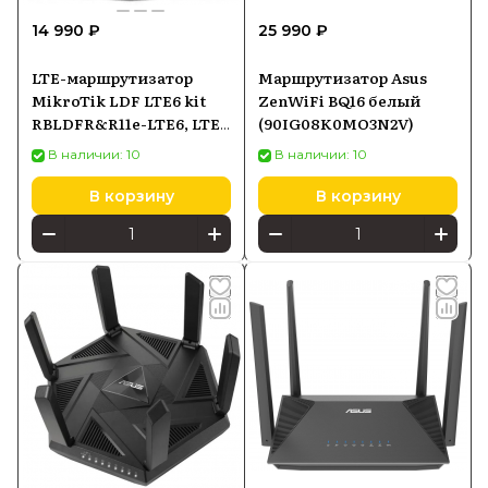
14 990 ₽
25 990 ₽
LTE-маршрутизатор
Маршрутизатор Asus
MikroTik LDF LTE6 kit
ZenWiFi BQ16 белый
RBLDFR&R11e-LTE6, LTE
(90IG08K0MO3N2V)
Cat6, PoE-in
В наличии: 10
В наличии: 10
В корзину
В корзину