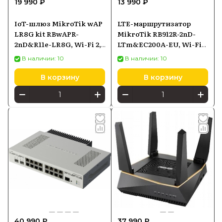
19 990 ₽
13 990 ₽
IoT-шлюз MikroTik wAP
LTE-маршрутизатор
LR8G kit RBwAPR-
MikroTik RB912R-2nD-
2nD&R11e-LR8G, Wi-Fi 2,4
LTm&EC200A-EU, Wi-Fi
ГГц, LoRa, PoE-in
2,4 ГГц 802.11n, LTE Cat1,
В наличии: 10
В наличии: 10
10/100 Ethernet, PoE-in
В корзину
В корзину
40 990 ₽
37 990 ₽