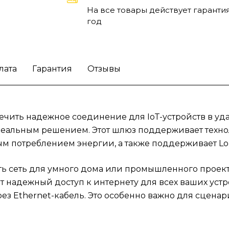
умного города или для мониторинга удале
На все товары действует гарантия
объектов также могут воспользоваться
год
преимуществами данного шлюза. IoT-шлюз
отлично подходит для сельского хозяйства,
обеспечивая поддержку различных сенсор
лата
Гарантия
Отзывы
устройств. Кроме того, корпоративные кли
получат возможность интеграции с
существующими системами, что даст
дополнительный уровень контроля и анали
чить надежное соединение для IoT-устройств в уда
данных.
Позаботьтесь о своих проектах с
еальным решением. Этот шлюз поддерживает техноло
помощью IoT-шлюза MikroTik RB924IR-2nD-
м потреблением энергии, а также поддерживает LoR
BT5&BG77&R11e-LR9, который станет осно
для вашей сети IoT.
ь сеть для умного дома или промышленного проект
ует надежный доступ к интернету для всех ваших устр
з Ethernet-кабель. Это особенно важно для сценар