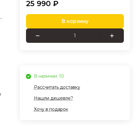
25 990 ₽
В корзину
люз
oT,
кже
ого
В наличии: 10
Fi
Рассчитать доставку
е
тв, а
Нашли дешевле?
Хочу в подарок
et-
,