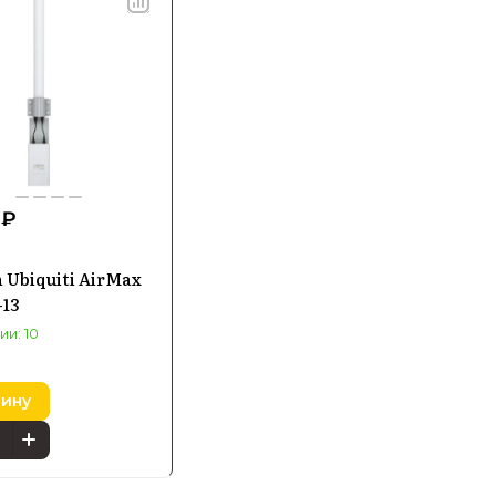
 ₽
 Ubiquiti AirMax
-13
ии: 10
зину