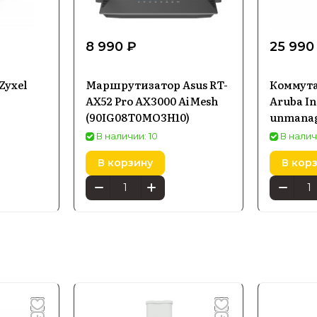
8 990 ₽
25 990
Zyxel
Маршрутизатор Asus RT-
Коммута
AX52 Pro AX3000 AiMesh
Aruba In
(90IG08T0MO3H10)
unmanage
В наличии: 10
В налич
В корзину
В кор