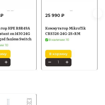
 ₽
25 990 ₽
тор HPE R8R49A
Коммутатор MikroTik
stant on 1430 24G
CRS326-24G-2S+RM
d fanless Switch
В наличии: 10
ии: 10
зину
В корзину