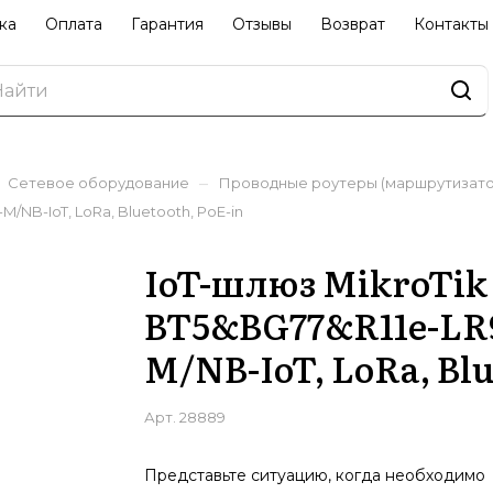
ка
Оплата
Гарантия
Отзывы
Возврат
Контакты
–
Сетевое оборудование
Проводные роутеры (маршрутизато
-M/NB-IoT, LoRa, Bluetooth, PoE-in
IoT-шлюз MikroTik
BT5&BG77&R11e-LR9, 
M/NB-IoT, LoRa, Blu
Арт.
28889
Представьте ситуацию, когда необходимо