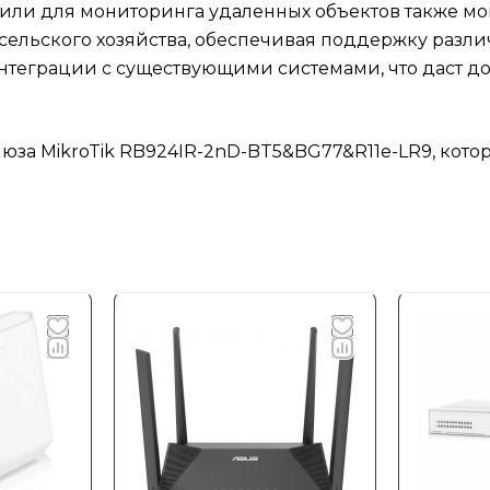
или для мониторинга удаленных объектов также мо
сельского хозяйства, обеспечивая поддержку различ
нтеграции с существующими системами, что даст д
люза MikroTik RB924IR-2nD-BT5&BG77&R11e-LR9, котор