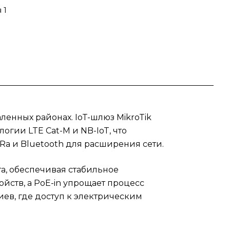
нных
 1
ов и
енты
за
ленных районах. IoT-шлюз MikroTik
гии LTE Cat-M и NB-IoT, что
a и Bluetooth для расширения сети.
вой
а, обеспечивая стабильное
ойств, а PoE-in упрощает процесс
иев, где доступ к электрическим