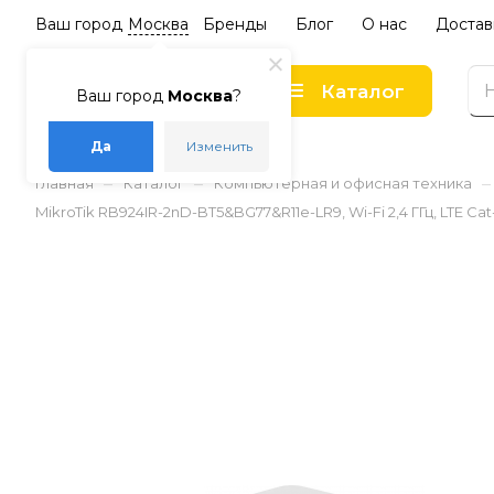
Ваш город
Москва
Бренды
Блог
О нас
Достав
Каталог
Ваш город
Москва
?
Да
Изменить
–
–
–
Главная
Каталог
Компьютерная и офисная техника
MikroTik RB924IR-2nD-BT5&BG77&R11e-LR9, Wi-Fi 2,4 ГГц, LTE Cat