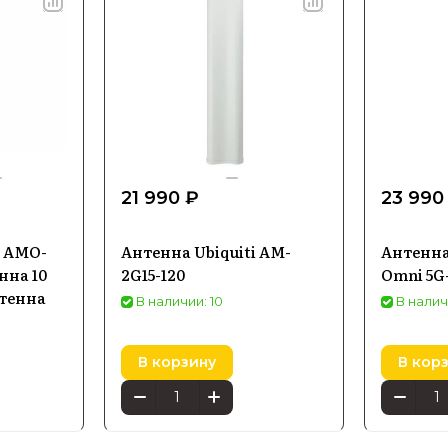
21 990 ₽
23 990
s AMO-
Антенна Ubiquiti AM-
Антенна
нна 10
2G15-120
Omni 5G
нтенна
В наличии: 10
В налич
В корзину
В кор