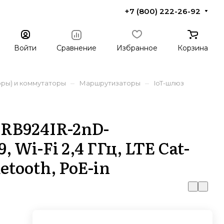
+7 (800) 222-26-92
Войти
Сравнение
Избранное
Корзина
–
–
ры) и коммутаторы
Маршрутизаторы
IoT-шлюз
 RB924IR-2nD-
Wi-Fi 2,4 ГГц, LTE Cat-
etooth, PoE-in