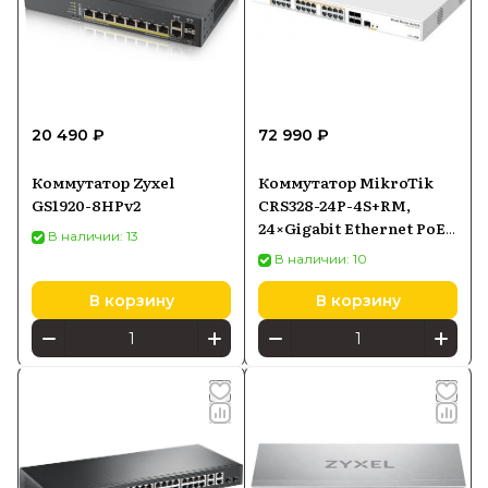
20 490 ₽
72 990 ₽
Коммутатор Zyxel
Коммутатор MikroTik
GS1920-8HPv2
CRS328-24P-4S+RM,
24×Gigabit Ethernet PoE-
В наличии: 13
out, 4×SFP+
В наличии: 10
В корзину
В корзину