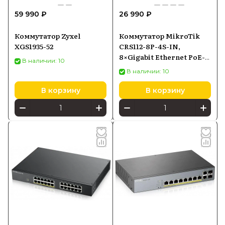
59 990 ₽
26 990 ₽
Коммутатор Zyxel
Коммутатор MikroTik
XGS1935-52
CRS112-8P-4S-IN,
8×Gigabit Ethernet PoE-
В наличии: 10
out, 4×SFP
В наличии: 10
В корзину
В корзину