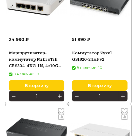
24 990 ₽
51 990 ₽
Маршрутизатор-
Коммутатор Zyxel
коммутатор MikroTik
GS1920-24HPv2
CRS304-4XG-IN, 4×10G
В наличии: 10
Ethernet, 1×Gigabit
В наличии: 10
Ethernet, PoE-in
В корзину
В корзину