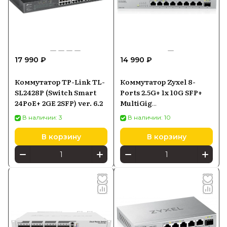
17 990 ₽
14 990 ₽
Коммутатор TP-Link TL-
Коммутатор Zyxel 8-
SL2428P (Switch Smart
Ports 2.5G+ 1x 10G SFP+
24PoE+ 2GE 2SFP) ver. 6.2
MultiGig
(XMG108ZZ0101F)
В наличии: 3
В наличии: 10
В корзину
В корзину