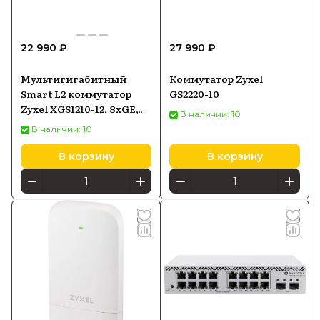
22 990 ₽
27 990 ₽
Мультигигабитный
Коммутатор Zyxel
Smart L2 коммутатор
GS2220-10
Zyxel XGS1210-12, 8xGE,
В наличии: 10
2x1/2,5GE, 2xSFP+,
В наличии: 10
настольный,
бесшумный
В корзину
В корзину